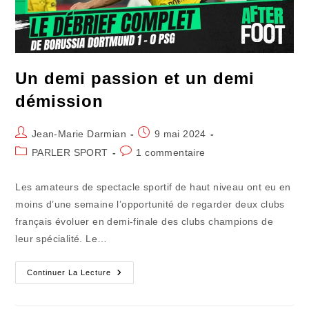
Un demi passion et un demi
démission
Auteur/autrice
Publication
Jean-Marie Darmian
9 mai 2024
de
publiée :
Post
Commentaires
PARLER SPORT
1 commentaire
la
category:
de
publication :
la
Les amateurs de spectacle sportif de haut niveau ont eu en
publication :
moins d’une semaine l’opportunité de regarder deux clubs
français évoluer en demi-finale des clubs champions de
leur spécialité. Le…
Un
Continuer La Lecture
Demi
Passion
Et