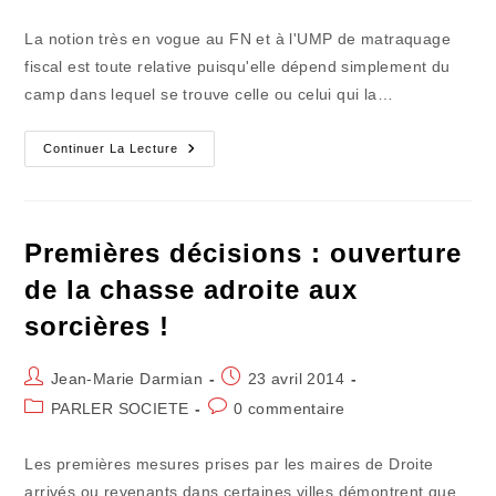
category:
de
publication :
la
La notion très en vogue au FN et à l'UMP de matraquage
publication :
fiscal est toute relative puisqu'elle dépend simplement du
camp dans lequel se trouve celle ou celui qui la…
L'interminable
Continuer La Lecture
Querelle
Sur
Les
Impôts
Locaux
!
Premières décisions : ouverture
de la chasse adroite aux
sorcières !
Auteur/autrice
Publication
Jean-Marie Darmian
23 avril 2014
de
publiée :
Post
Commentaires
PARLER SOCIETE
0 commentaire
la
category:
de
publication :
la
Les premières mesures prises par les maires de Droite
publication :
arrivés ou revenants dans certaines villes démontrent que