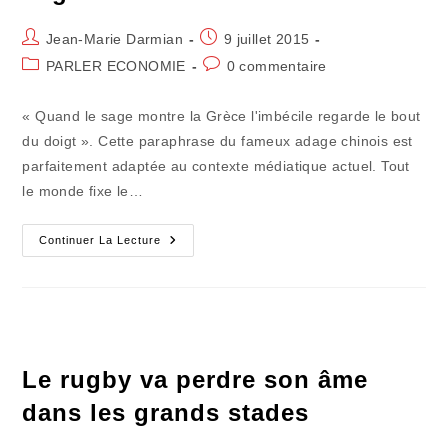
Auteur/autrice
Publication
Jean-Marie Darmian
9 juillet 2015
de
publiée :
Post
Commentaires
PARLER ECONOMIE
0 commentaire
la
category:
de
publication :
la
« Quand le sage montre la Grèce l'imbécile regarde le bout
publication :
du doigt ». Cette paraphrase du fameux adage chinois est
parfaitement adaptée au contexte médiatique actuel. Tout
le monde fixe le…
On
Continuer La Lecture
Chinoise
Sur
La
Grèce
Et
On
Dégraisse
En
Chine
Le rugby va perdre son âme
dans les grands stades