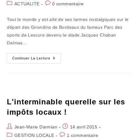
de
publiée :
Post
Commentaires
ACTUALITE
0 commentaire
la
category:
de
publication :
la
Tout le monde y est allé de ses larmes nostalgiques sur le
publication :
départ des Girondins de Bordeaux du fameux Parc des
sports de Lescure devenu le stade Jacques Chaban
Delmas…
L'autre
Continuer La Lecture
Bordeaux-
Nantes
Qui
Enchanta
Lescure
L'interminable querelle sur les
impôts locaux !
Auteur/autrice
Publication
Jean-Marie Darmian
14 avril 2015
de
publiée :
Post
Commentaires
GESTION LOCALE
1 commentaire
la