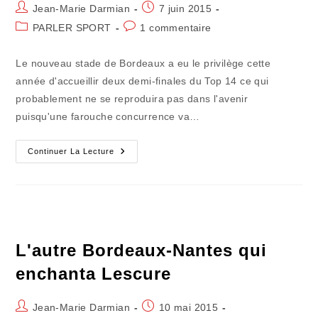
Auteur/autrice
Publication
Jean-Marie Darmian
7 juin 2015
de
publiée :
Post
Commentaires
PARLER SPORT
1 commentaire
la
category:
de
publication :
la
Le nouveau stade de Bordeaux a eu le privilège cette
publication :
année d'accueillir deux demi-finales du Top 14 ce qui
probablement ne se reproduira pas dans l'avenir
puisqu'une farouche concurrence va…
Le
Continuer La Lecture
Rugby
Va
Perdre
Son
Âme
Dans
Les
Grands
Stades
L'autre Bordeaux-Nantes qui
enchanta Lescure
Auteur/autrice
Publication
Jean-Marie Darmian
10 mai 2015