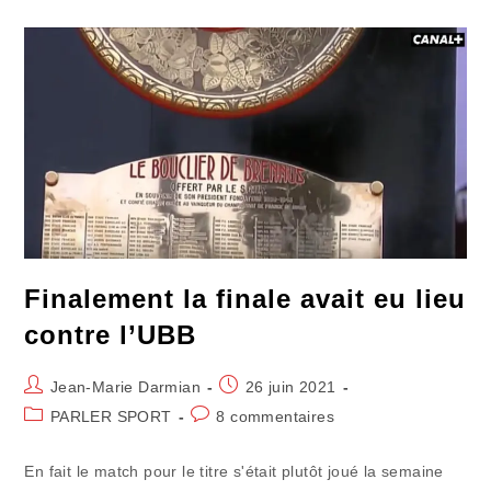
Un
Demi
Démission
Finalement la finale avait eu lieu
contre l’UBB
Auteur/autrice
Publication
Jean-Marie Darmian
26 juin 2021
de
publiée :
Post
Commentaires
PARLER SPORT
8 commentaires
la
category:
de
publication :
la
En fait le match pour le titre s'était plutôt joué la semaine
publication :