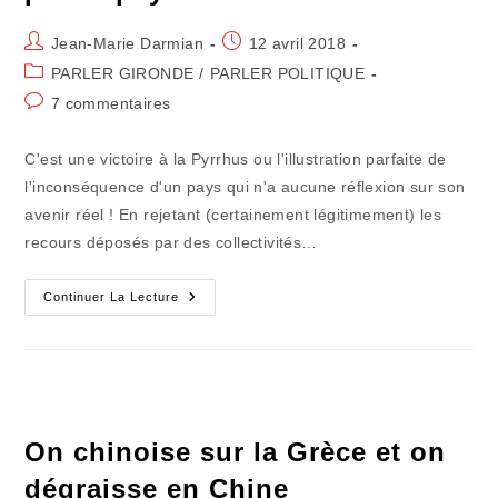
Auteur/autrice
Publication
Jean-Marie Darmian
12 avril 2018
de
publiée :
Post
PARLER GIRONDE
/
PARLER POLITIQUE
la
category:
Commentaires
7 commentaires
publication :
de
la
C'est une victoire à la Pyrrhus ou l'illustration parfaite de
publication :
l'inconséquence d'un pays qui n'a aucune réflexion sur son
avenir réel ! En rejetant (certainement légitimement) les
recours déposés par des collectivités…
Le
Continuer La Lecture
Conseil
Fut-
Il
D’Etat
Ne
Sera
Pas
Le
Payeur
On chinoise sur la Grèce et on
!
dégraisse en Chine