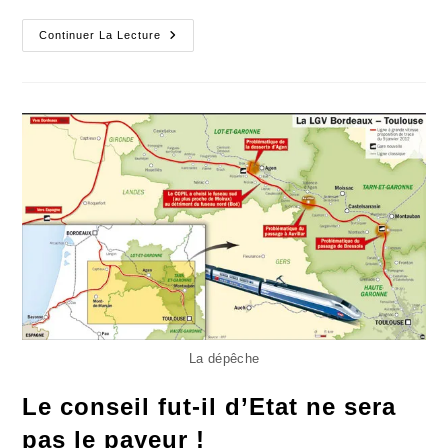
L’inventaire
Continuer La Lecture
Du
Vol
Chinois,
Avec
Complicité,
Réalisé
À
Toulouse
La dépêche
Le conseil fut-il d’Etat ne sera
pas le payeur !