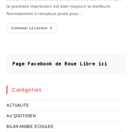
la première impression est bien toujours la meilleure.
Normalement il remplace poste pour…
Premières
Continuer La Lecture
Décisions
:
Ouverture
De
La
Chasse
Adroite
Aux
Page Facebook de Roue Libre
ici
Sorcières
!
Catégories
ACTUALITE
AU QUOTIDIEN
BILAN ANNEE ECOULEE