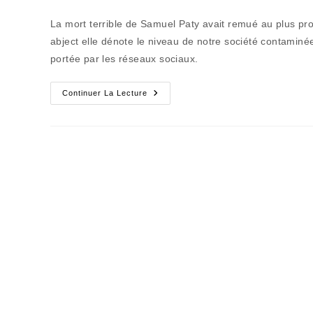
de
publiée :
category:
la
La mort terrible de Samuel Paty avait remué au plus pro
publication :
abject elle dénote le niveau de notre société contaminé
portée par les réseaux sociaux.
« Mourir
Continuer La Lecture
Pour
Des
Idées,
Pas
Toujours
De
Mort
Lente »