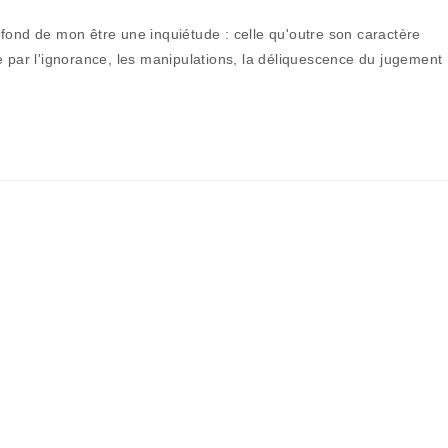
de
la
fond de mon être une inquiétude : celle qu'outre son caractère
publication :
e par l'ignorance, les manipulations, la déliquescence du jugement