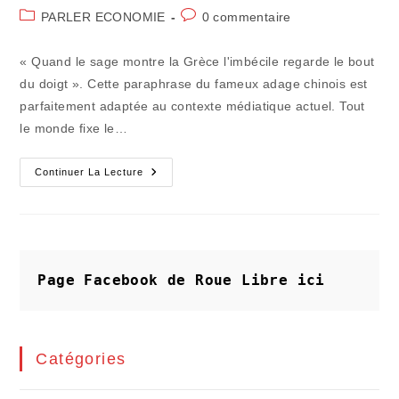
de
publiée :
Post
Commentaires
PARLER ECONOMIE
0 commentaire
la
category:
de
publication :
la
« Quand le sage montre la Grèce l'imbécile regarde le bout
publication :
du doigt ». Cette paraphrase du fameux adage chinois est
parfaitement adaptée au contexte médiatique actuel. Tout
le monde fixe le…
On
Continuer La Lecture
Chinoise
Sur
La
Grèce
Et
On
Dégraisse
En
Page Facebook de Roue Libre
ici
Chine
Catégories