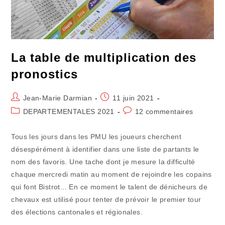
La table de multiplication des
pronostics
Auteur/autrice
Publication
Jean-Marie Darmian
11 juin 2021
de
publiée :
Post
Commentaires
DEPARTEMENTALES 2021
12 commentaires
la
category:
de
publication :
la
Tous les jours dans les PMU les joueurs cherchent
publication :
désespérément à identifier dans une liste de partants le
nom des favoris. Une tache dont je mesure la difficulté
chaque mercredi matin au moment de rejoindre les copains
qui font Bistrot... En ce moment le talent de dénicheurs de
chevaux est utilisé pour tenter de prévoir le premier tour
des élections cantonales et régionales.