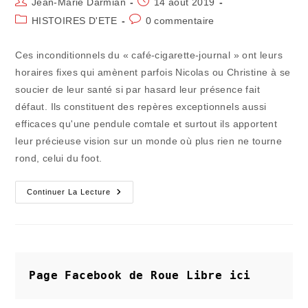
Auteur/autrice
Publication
Jean-Marie Darmian
14 août 2019
de
publiée :
Post
Commentaires
HISTOIRES D'ETE
0 commentaire
la
category:
de
publication :
la
Ces inconditionnels du « café-cigarette-journal » ont leurs
publication :
horaires fixes qui amènent parfois Nicolas ou Christine à se
soucier de leur santé si par hasard leur présence fait
défaut. Ils constituent des repères exceptionnels aussi
efficaces qu'une pendule comtale et surtout ils apportent
leur précieuse vision sur un monde où plus rien ne tourne
rond, celui du foot.
Le
Continuer La Lecture
Bistrot
Du
Ballon
Qui
Ne
Tourne
Plus
Très
Page Facebook de Roue Libre
ici
Rond
(3)