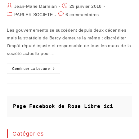
Auteur/autrice
Publication
Jean-Marie Darmian
29 janvier 2018
de
publiée :
Post
Commentaires
PARLER SOCIETE
6 commentaires
la
category:
de
publication :
la
Les gouvernements se succèdent depuis deux décennies
publication :
mais la stratégie de Bercy demeure la même : discréditer
l'impôt réputé injuste et responsable de tous les maux de la
société actuelle pour…
L’injustice
Continuer La Lecture
Fiscale
Du
Système
Des
Taxes
En
Tous
Genres
Page Facebook de Roue Libre
ici
Catégories