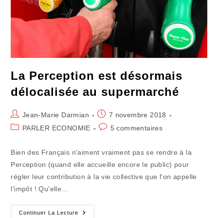
La Perception est désormais
délocalisée au supermarché
Auteur/autrice
Publication
Jean-Marie Darmian
7 novembre 2018
de
publiée :
Post
Commentaires
PARLER ECONOMIE
5 commentaires
la
category:
de
publication :
la
Bien des Français n'aiment vraiment pas se rendre à la
publication :
Perception (quand elle accueille encore le public) pour
régler leur contribution à la vie collective que l'on appelle
l'impôt ! Qu'elle…
La
Continuer La Lecture