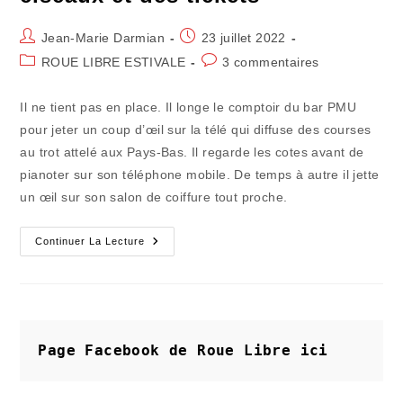
Auteur/autrice
Publication
Jean-Marie Darmian
23 juillet 2022
de
publiée :
Post
Commentaires
ROUE LIBRE ESTIVALE
3 commentaires
la
category:
de
publication :
la
Il ne tient pas en place. Il longe le comptoir du bar PMU
publication :
pour jeter un coup d’œil sur la télé qui diffuse des courses
au trot attelé aux Pays-Bas. Il regarde les cotes avant de
pianoter sur son téléphone mobile. De temps à autre il jette
un œil sur son salon de coiffure tout proche.
Ici
Continuer La Lecture
Et
Ailleurs
(25)
:
Le
Figaro
Des
Ciseaux
Page Facebook de Roue Libre
ici
Et
Des
Tickets