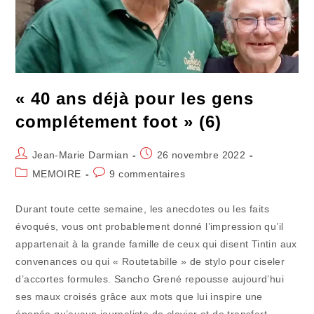
« 40 ans déjà pour les gens
complétement foot » (6)
Auteur/autrice
Publication
Jean-Marie Darmian
26 novembre 2022
de
publiée :
Post
Commentaires
MEMOIRE
9 commentaires
la
category:
de
publication :
la
Durant toute cette semaine, les anecdotes ou les faits
publication :
évoqués, vous ont probablement donné l’impression qu’il
appartenait à la grande famille de ceux qui disent Tintin aux
convenances ou qui « Routetabille » de stylo pour ciseler
d’accortes formules. Sancho Grené repousse aujourd’hui
ses maux croisés grâce aux mots que lui inspire une
épopée qu’aucun journaliste de clavier et de transfert