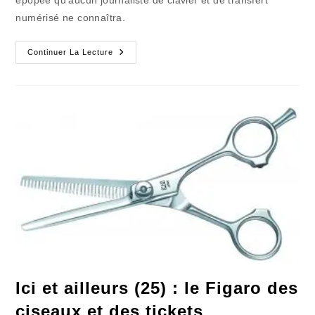
numérisé ne connaîtra.
« 40
Continuer La Lecture
Ans
Déjà
Pour
Les
Gens
Complétement
Foot »
(6)
Ici et ailleurs (25) : le Figaro des
ciseaux et des tickets