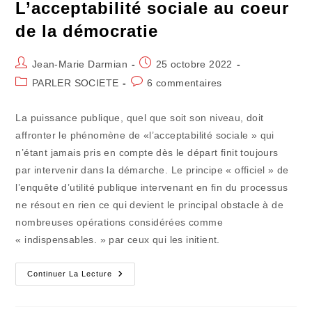
L’acceptabilité sociale au coeur
de la démocratie
Auteur/autrice
Publication
Jean-Marie Darmian
25 octobre 2022
de
publiée :
Post
Commentaires
PARLER SOCIETE
6 commentaires
la
category:
de
publication :
la
La puissance publique, quel que soit son niveau, doit
publication :
affronter le phénomène de «l’acceptabilité sociale » qui
n’étant jamais pris en compte dès le départ finit toujours
par intervenir dans la démarche. Le principe « officiel » de
l’enquête d’utilité publique intervenant en fin du processus
ne résout en rien ce qui devient le principal obstacle à de
nombreuses opérations considérées comme
« indispensables. » par ceux qui les initient.
L’acceptabilité
Continuer La Lecture
Sociale
Au
Coeur