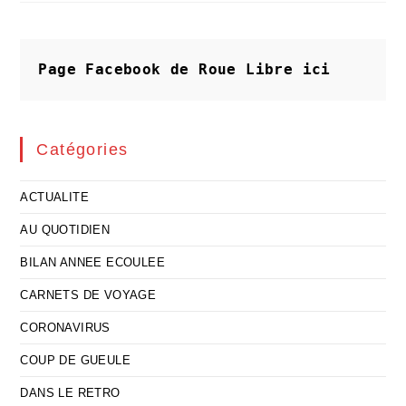
Mort
De
Nos
Valeurs
Plane
Page Facebook de Roue Libre
ici
Sur
Oradour
Catégories
ACTUALITE
AU QUOTIDIEN
BILAN ANNEE ECOULEE
CARNETS DE VOYAGE
CORONAVIRUS
COUP DE GUEULE
DANS LE RETRO