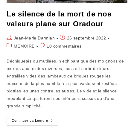
Le silence de la mort de nos
valeurs plane sur Oradour
Auteur/autrice
Publication
Jean-Marie Darmian
26 septembre 2022
de
publiée :
Post
Commentaires
MEMOIRE
10 commentaires
la
category:
de
publication :
la
Déchiquetés ou mutilées, n’exhibant que des moignons de
publication :
pierres aux teintes diverses, laissant sortir de leurs
entrailles vides des lambeaux de briques rouges les
maisons de la plus humble à la plus vaste sont restées
blotties les unes contre les autres. Le vide et le silence
meublent ce qui furent des intérieurs cossus ou d’une
grande simplicité.
Le
Continuer La Lecture
Silence
De
La