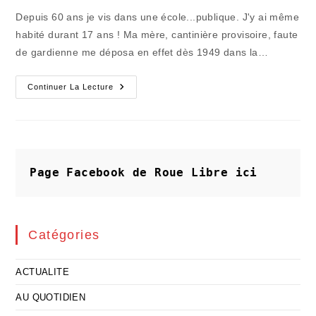
publication :
la
Depuis 60 ans je vis dans une école...publique. J'y ai même
publication :
habité durant 17 ans ! Ma mère, cantinière provisoire, faute
de gardienne me déposa en effet dès 1949 dans la…
La
Continuer La Lecture
Supercherie
Permanente
De
L'intérêt
Des
Enfants
Page Facebook de Roue Libre
ici
Catégories
ACTUALITE
AU QUOTIDIEN