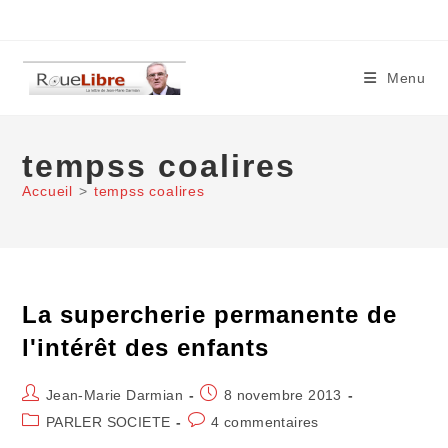
Skip
to
content
Menu
tempss coalires
Accueil
>
tempss coalires
La supercherie permanente de
l'intérêt des enfants
Auteur/autrice
Publication
Jean-Marie Darmian
8 novembre 2013
de
publiée :
Post
Commentaires
PARLER SOCIETE
4 commentaires
la
category:
de