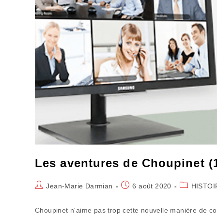
Les aventures de Choupinet (1
Auteur/autrice
Publication
Post
Jean-Marie Darmian
6 août 2020
HISTOI
de
publiée :
category:
la
Choupinet n'aime pas trop cette nouvelle manière de c
publication :