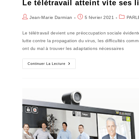
Le télétravail atteint vite ses 
Auteur/autrice
Publication
Post
Jean-Marie Darmian
5 février 2021
PARL
de
publiée :
category:
la
Le télétravail devient une préoccupation sociale éviden
publication :
lutte contre la propagation du virus, les difficultés com
ont du mal à trouver les adaptations nécessaires
Le
Continuer La Lecture
Télétravail
Atteint
Vite
Ses
Limites