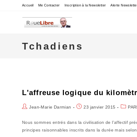
Skip
Accueil
Me Contacter
Inscription à la Newsletter
Alerte Newslette
to
content
Tchadiens
L'affreuse logique du kilomè
Auteur/autrice
Publication
Post
Jean-Marie Darmian
23 janvier 2015
PAR
de
publiée :
categor
la
Nous sommes entrés dans la civilisation de l'affectif p
publication :
principes raisonnables inscrits dans la durée mais selo