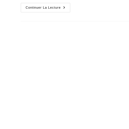
L'affreuse
Continuer La Lecture
Logique
Du
Kilomètre-
Macchabée