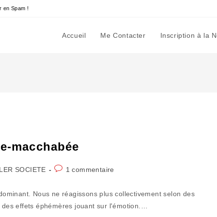
r en Spam !
Accueil
Me Contacter
Inscription à la 
tre-macchabée
Commentaires
LER SOCIETE
1 commentaire
y:
de
la
rédominant. Nous ne réagissons plus collectivement selon des
publication :
n des effets éphémères jouant sur l'émotion.…