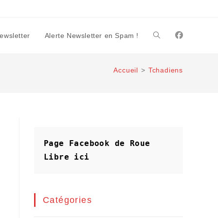
Newsletter
Alerte Newsletter en Spam !
Toggle
Accueil
>
Tchadiens
website
search
Page Facebook de Roue 
Libre
ici
Catégories