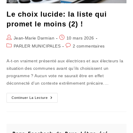
Le choix lucide: la liste qui
promet le moins (2) !
Auteur/autrice
Publication
Jean-Marie Darmian
10 mars 2026
de
publiée :
Post
Commentaires
PARLER MUNICIPALES
2 commentaires
la
category:
de
publication :
la
A-t-on vraiment présenté aux électrices et aux électeurs la
publication :
situation des communes avant qu’ils choisissent un
programme ? Aucun vote ne saurait être en effet
déconnecté d’un contexte extrêmement précaire.…
Le
Continuer La Lecture
Choix
Lucide:
La
Liste
Qui
Promet
Le
Moins