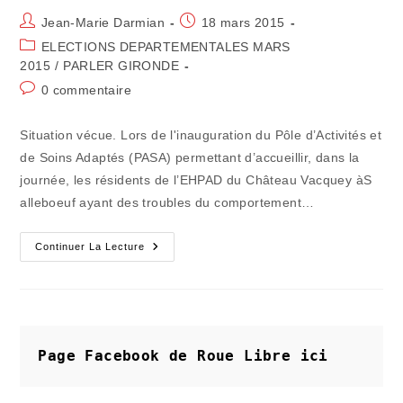
Auteur/autrice
Publication
Jean-Marie Darmian
18 mars 2015
de
publiée :
Post
ELECTIONS DEPARTEMENTALES MARS
la
category:
2015
/
PARLER GIRONDE
publication :
Commentaires
0 commentaire
de
la
Situation vécue. Lors de l'inauguration du Pôle d’Activités et
publication :
de Soins Adaptés (PASA) permettant d’accueillir, dans la
journée, les résidents de l’EHPAD du Château Vacquey àS
alleboeuf ayant des troubles du comportement…
CANTONALES
Continuer La Lecture
–
Une
Véritable
Campagne
FNUMP
De
Désinformation
Page Facebook de Roue Libre
ici