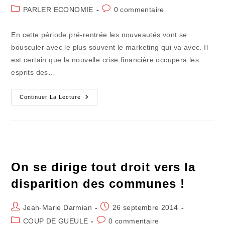
de
publiée :
Post
Commentaires
PARLER ECONOMIE
0 commentaire
la
category:
de
publication :
la
En cette période pré-rentrée les nouveautés vont se
publication :
bousculer avec le plus souvent le marketing qui va avec. Il
est certain que la nouvelle crise financière occupera les
esprits des…
La
Continuer La Lecture
Vraie
Révolution
Économique
Est
En
Ligne
On se dirige tout droit vers la
disparition des communes !
Auteur/autrice
Publication
Jean-Marie Darmian
26 septembre 2014
de
publiée :
Post
Commentaires
COUP DE GUEULE
0 commentaire