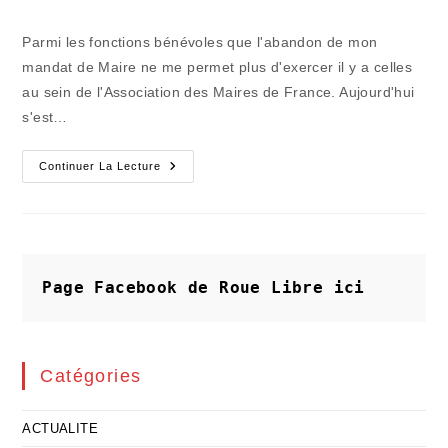
la
category:
de
publication :
la
Parmi les fonctions bénévoles que l'abandon de mon
publication :
mandat de Maire ne me permet plus d'exercer il y a celles
au sein de l'Association des Maires de France. Aujourd'hui
s'est…
On
Continuer La Lecture
Se
Dirige
Tout
Droit
Vers
La
Disparition
Des
Page Facebook de Roue Libre
ici
Communes
!
Catégories
ACTUALITE