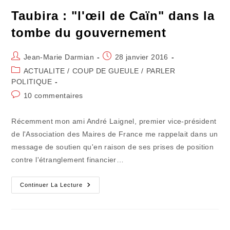
Le
Couple
Taubira : "l'œil de Caïn" dans la
tombe du gouvernement
Auteur/autrice
Publication
Jean-Marie Darmian
28 janvier 2016
de
publiée :
Post
ACTUALITE
/
COUP DE GUEULE
/
PARLER
la
category:
POLITIQUE
publication :
Commentaires
10 commentaires
de
la
Récemment mon ami André Laignel, premier vice-président
publication :
de l'Association des Maires de France me rappelait dans un
message de soutien qu'en raison de ses prises de position
contre l'étranglement financier…
Taubira
Continuer La Lecture
:
"l'œil
De
Caïn"
Dans
La