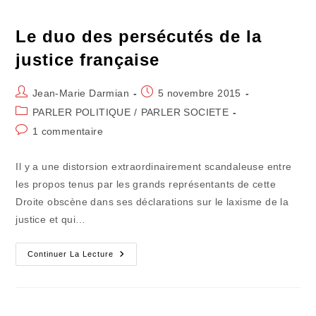
Tombe
Du
Gouvernement
Le duo des persécutés de la
justice française
Auteur/autrice
Publication
Jean-Marie Darmian
5 novembre 2015
de
publiée :
Post
PARLER POLITIQUE
/
PARLER SOCIETE
la
category:
Commentaires
1 commentaire
publication :
de
la
Il y a une distorsion extraordinairement scandaleuse entre
publication :
les propos tenus par les grands représentants de cette
Droite obscène dans ses déclarations sur le laxisme de la
justice et qui…
Le
Continuer La Lecture
Duo
Des
Persécutés
De
La
Justice