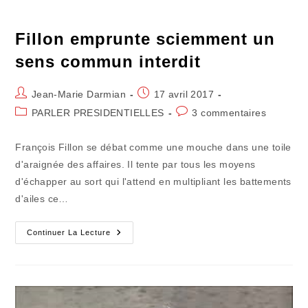
Fillon emprunte sciemment un
sens commun interdit
Auteur/autrice
Publication
Jean-Marie Darmian
17 avril 2017
de
publiée :
Post
Commentaires
PARLER PRESIDENTIELLES
3 commentaires
la
category:
de
publication :
la
François Fillon se débat comme une mouche dans une toile
publication :
d'araignée des affaires. Il tente par tous les moyens
d'échapper au sort qui l'attend en multipliant les battements
d'ailes ce…
Fillon
Continuer La Lecture
Emprunte
Sciemment
Un
Sens
Commun
Interdit