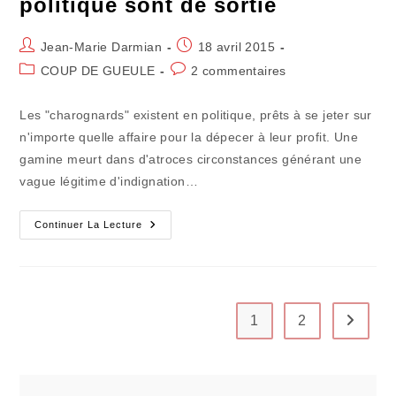
politique sont de sortie
Auteur/autrice
Publication
Jean-Marie Darmian
18 avril 2015
de
publiée :
Post
Commentaires
COUP DE GUEULE
2 commentaires
la
category:
de
publication :
la
Les "charognards" existent en politique, prêts à se jeter sur
publication :
n'importe quelle affaire pour la dépecer à leur profit. Une
gamine meurt dans d'atroces circonstances générant une
vague légitime d'indignation…
Les
Continuer La Lecture
"charognards"
De
La
Politique
Sont
De
Sortie
1
2
Aller à 