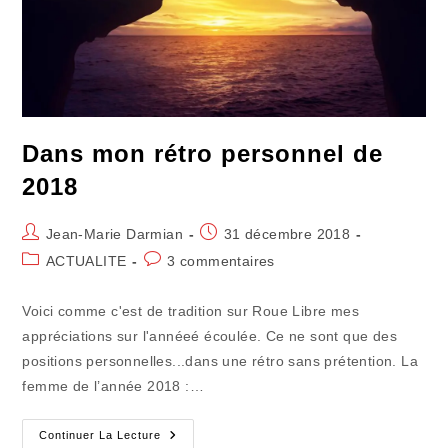
Dans mon rétro personnel de
2018
Auteur/autrice
Publication
Jean-Marie Darmian
31 décembre 2018
de
publiée :
Post
Commentaires
ACTUALITE
3 commentaires
la
category:
de
publication :
la
Voici comme c'est de tradition sur Roue Libre mes
publication :
appréciations sur l'annéeé écoulée. Ce ne sont que des
positions personnelles...dans une rétro sans prétention. La
femme de l’année 2018 :…
Dans
Continuer La Lecture