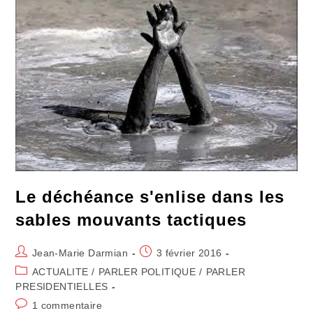
Le déchéance s'enlise dans les
sables mouvants tactiques
Auteur/autrice
Publication
Jean-Marie Darmian
3 février 2016
de
publiée :
Post
ACTUALITE
/
PARLER POLITIQUE
/
PARLER
la
category:
PRESIDENTIELLES
publication :
Commentaires
1 commentaire