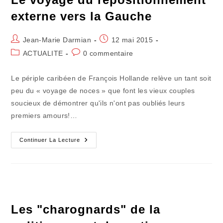
externe vers la Gauche
Auteur/autrice
Publication
Jean-Marie Darmian
12 mai 2015
de
publiée :
Post
Commentaires
ACTUALITE
0 commentaire
la
category:
de
publication :
la
Le périple caribéen de François Hollande relève un tant soit
publication :
peu du « voyage de noces » que font les vieux couples
soucieux de démontrer qu'ils n'ont pas oubliés leurs
premiers amours!…
Le
Continuer La Lecture
Voyage
Du
Repositionnement
Externe
Vers
La
Gauche
Les "charognards" de la