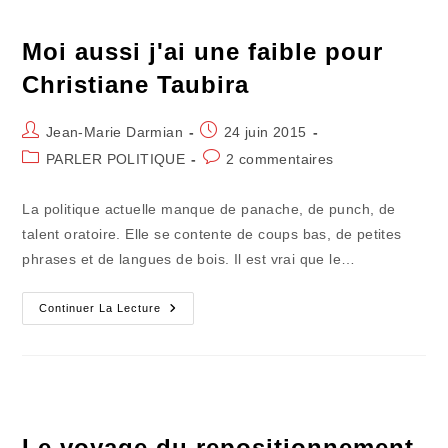
Française
Moi aussi j'ai une faible pour
Christiane Taubira
Auteur/autrice
Publication
Jean-Marie Darmian
24 juin 2015
de
publiée :
Post
Commentaires
PARLER POLITIQUE
2 commentaires
la
category:
de
publication :
la
La politique actuelle manque de panache, de punch, de
publication :
talent oratoire. Elle se contente de coups bas, de petites
phrases et de langues de bois. Il est vrai que le…
Moi
Continuer La Lecture
Aussi
J'ai
Une
Faible
Pour
Christiane
Taubira
Le voyage du repositionnement