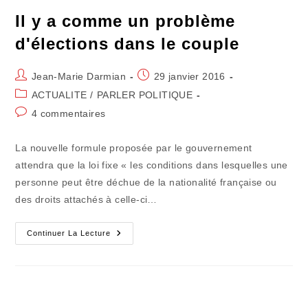
Il y a comme un problème
d'élections dans le couple
Auteur/autrice
Publication
Jean-Marie Darmian
29 janvier 2016
de
publiée :
Post
ACTUALITE
/
PARLER POLITIQUE
la
category:
Commentaires
4 commentaires
publication :
de
la
La nouvelle formule proposée par le gouvernement
publication :
attendra que la loi fixe « les conditions dans lesquelles une
personne peut être déchue de la nationalité française ou
des droits attachés à celle-ci…
Il
Continuer La Lecture
Y
A
Comme
Un
Problème
D'élections
Dans