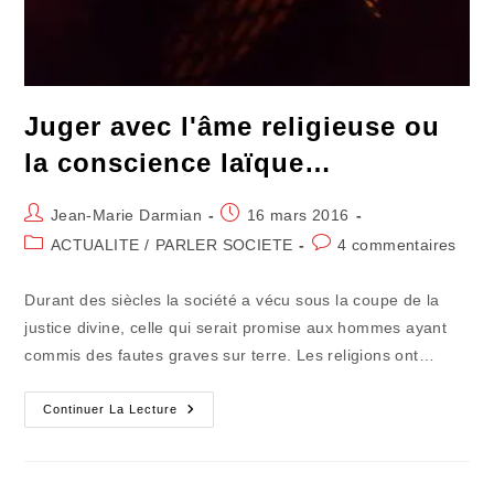
Juger avec l'âme religieuse ou
la conscience laïque…
Auteur/autrice
Publication
Jean-Marie Darmian
16 mars 2016
de
publiée :
Post
Commentaires
ACTUALITE
/
PARLER SOCIETE
4 commentaires
la
category:
de
publication :
la
Durant des siècles la société a vécu sous la coupe de la
publication :
justice divine, celle qui serait promise aux hommes ayant
commis des fautes graves sur terre. Les religions ont…
Juger
Continuer La Lecture
Avec
L'âme
Religieuse
Ou
La