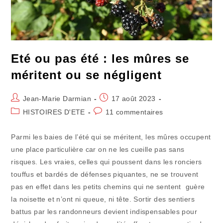
Eté ou pas été : les mûres se
méritent ou se négligent
Auteur/autrice
Publication
Jean-Marie Darmian
17 août 2023
de
publiée :
Post
Commentaires
HISTOIRES D'ETE
11 commentaires
la
category:
de
publication :
la
Parmi les baies de l’été qui se méritent, les mûres occupent
publication :
une place particulière car on ne les cueille pas sans
risques. Les vraies, celles qui poussent dans les ronciers
touffus et bardés de défenses piquantes, ne se trouvent
pas en effet dans les petits chemins qui ne sentent guère
la noisette et n’ont ni queue, ni tête. Sortir des sentiers
battus par les randonneurs devient indispensables pour