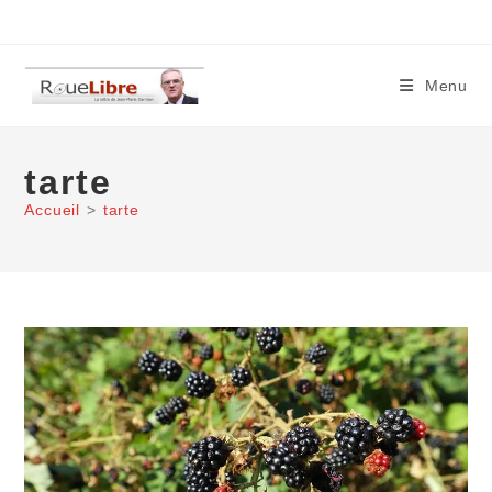
Skip
to
content
Menu
tarte
Accueil
>
tarte