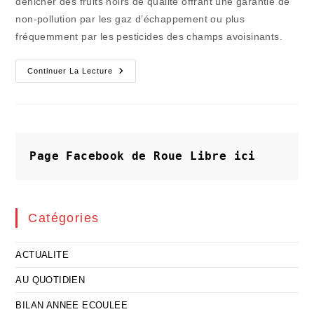
dénicher des fruits noirs de qualité offrant une garantie de
non-pollution par les gaz d’échappement ou plus
fréquemment par les pesticides des champs avoisinants.
Eté
Continuer La Lecture
Ou
Pas
Été
:
Les
Mûres
Se
Méritent
Page Facebook de Roue Libre
ici
Ou
Se
Négligent
Catégories
ACTUALITE
AU QUOTIDIEN
BILAN ANNEE ECOULEE