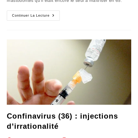
mastodontes qu'il était encore le seul à maîtriser en 65.
Pastilles
Continuer La Lecture
D’été
(10)
:
La
Force
Tranquille
Confinavirus (36) : injections
d’irrationalité