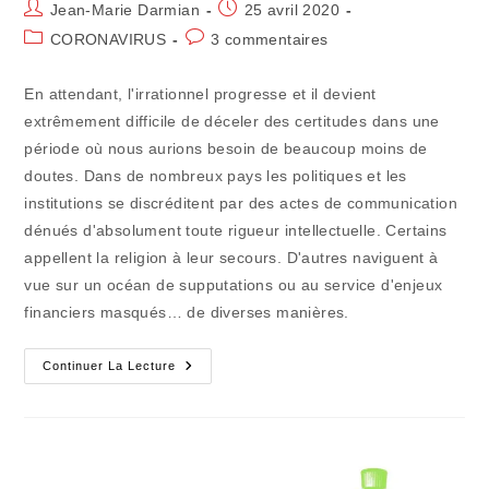
Auteur/autrice
Publication
Jean-Marie Darmian
25 avril 2020
de
publiée :
Post
Commentaires
CORONAVIRUS
3 commentaires
la
category:
de
publication :
la
En attendant, l'irrationnel progresse et il devient
publication :
extrêmement difficile de déceler des certitudes dans une
période où nous aurions besoin de beaucoup moins de
doutes. Dans de nombreux pays les politiques et les
institutions se discréditent par des actes de communication
dénués d'absolument toute rigueur intellectuelle. Certains
appellent la religion à leur secours. D'autres naviguent à
vue sur un océan de supputations ou au service d'enjeux
financiers masqués… de diverses manières.
Confinavirus
Continuer La Lecture
(36)
:
Injections
D’irrationalité