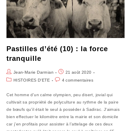
Gestion
Pastilles d’été (10) : la force
tranquille
Auteur/autrice
Publication
Jean-Marie Darmian
21 août 2020
de
publiée :
Post
Commentaires
HISTOIRES D'ETE
4 commentaires
la
category:
de
publication :
la
Cet homme d'un calme olympien, peu disert, jovial qui
publication :
cultivait sa propriété de polyculture au rythme de la paire
de bœufs qu'il était le seul à posséder à Sadirac. J'aimais
bien effectuer le kilomètre entre la mairie et son domicile
car j'en profitais pour assister à l'attelage de ces deux