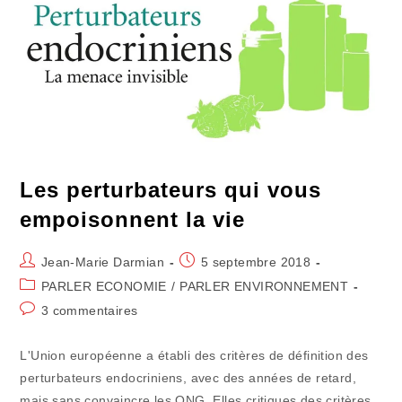
Les perturbateurs qui vous
empoisonnent la vie
Auteur/autrice
Publication
Jean-Marie Darmian
5 septembre 2018
de
publiée :
Post
PARLER ECONOMIE
/
PARLER ENVIRONNEMENT
la
category:
Commentaires
3 commentaires
publication :
de
la
L'Union européenne a établi des critères de définition des
publication :
perturbateurs endocriniens, avec des années de retard,
mais sans convaincre les ONG. Elles critiques des critères