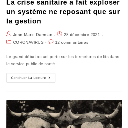
La crise sanitaire a fait exploser
un système ne reposant que sur
la gestion
Auteur/autrice
Publication
Jean-Marie Darmian
28 décembre 2021
de
publiée :
Post
Commentaires
CORONAVIRUS
12 commentaires
la
category:
de
publication :
la
Le grand débat actuel porte sur les fermetures de lits dans
publication :
le service public de santé.
La
Continuer La Lecture
Crise
Sanitaire
A
Fait
Exploser
Un
Système
Ne
Reposant
Que
Sur
La