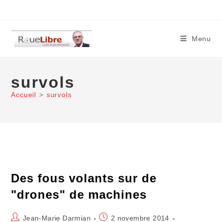
Skip
to
content
Menu
survols
Accueil
>
survols
Des fous volants sur de
"drones" de machines
Auteur/autrice
Publication
Jean-Marie Darmian
2 novembre 2014