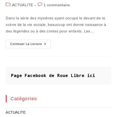
de
publiée :
Post
Commentaires
ACTUALITE
1 commentaire
la
category:
de
publication :
la
Dans la série des mystères ayant occupé le devant de la
publication :
scène de la vie sociale, beaucoup ont donné naissance à
des légendes ou à des contes pour enfants. Les…
Des
Continuer La Lecture
Fous
Volants
Sur
De
"drones"
De
Machines
Page Facebook de Roue Libre
ici
Catégories
ACTUALITE