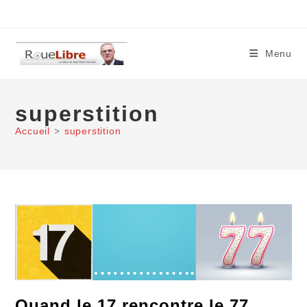
Skip
to
content
Menu
superstition
Accueil
>
superstition
Quand le 17 rencontre le 77…