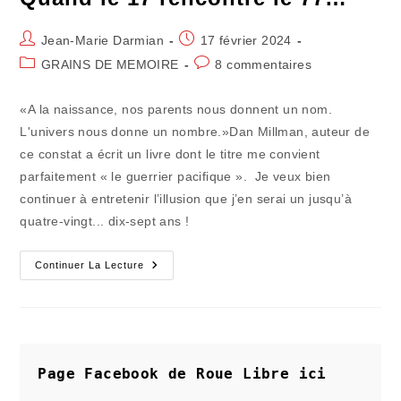
Auteur/autrice
Publication
Jean-Marie Darmian
17 février 2024
de
publiée :
Post
Commentaires
GRAINS DE MEMOIRE
8 commentaires
la
category:
de
publication :
la
«A la naissance, nos parents nous donnent un nom.
publication :
L'univers nous donne un nombre.»Dan Millman, auteur de
ce constat a écrit un livre dont le titre me convient
parfaitement « le guerrier pacifique ». Je veux bien
continuer à entretenir l’illusion que j’en serai un jusqu’à
quatre-vingt... dix-sept ans !
Quand
Continuer La Lecture
Le
17
Rencontre
Le
77…
Page Facebook de Roue Libre
ici