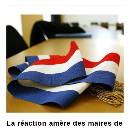
Reste
Le
Plus
Grand
Danger
Pour
La
Démocratie
La réaction amère des maires de