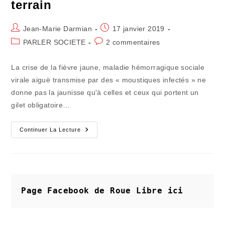
terrain
Auteur/autrice
Publication
Jean-Marie Darmian
17 janvier 2019
de
publiée :
Post
Commentaires
PARLER SOCIETE
2 commentaires
la
category:
de
publication :
la
La crise de la fièvre jaune, maladie hémorragique sociale
publication :
virale aiguë transmise par des « moustiques infectés » ne
donne pas la jaunisse qu'à celles et ceux qui portent un
gilet obligatoire…
La
Continuer La Lecture
Réaction
Amère
Des
Maires
De
Terrain
Page Facebook de Roue Libre
ici