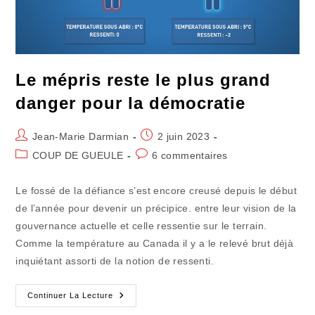
Le mépris reste le plus grand
danger pour la démocratie
Auteur/autrice
Publication
Jean-Marie Darmian
2 juin 2023
de
publiée :
Post
Commentaires
COUP DE GUEULE
6 commentaires
la
category:
de
publication :
la
Le fossé de la défiance s’est encore creusé depuis le début
publication :
de l’année pour devenir un précipice. entre leur vision de la
gouvernance actuelle et celle ressentie sur le terrain.
Comme la température au Canada il y a le relevé brut déjà
inquiétant assorti de la notion de ressenti.
Le
Continuer La Lecture
Mépris