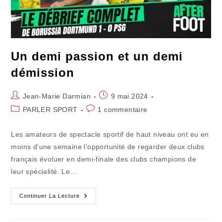
Un demi passion et un demi
démission
Auteur/autrice
Publication
Jean-Marie Darmian
9 mai 2024
de
publiée :
Post
Commentaires
PARLER SPORT
1 commentaire
la
category:
de
publication :
la
Les amateurs de spectacle sportif de haut niveau ont eu en
publication :
moins d’une semaine l’opportunité de regarder deux clubs
français évoluer en demi-finale des clubs champions de
leur spécialité. Le…
Un
Continuer La Lecture
Demi
Passion
Et