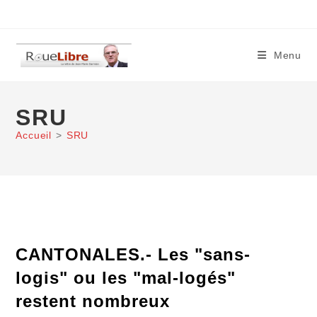
Skip
to
content
Menu
SRU
Accueil
>
SRU
CANTONALES.- Les "sans-
logis" ou les "mal-logés"
restent nombreux