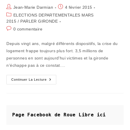
Auteur/autrice
Publication
Jean-Marie Darmian
4 février 2015
de
publiée :
Post
ELECTIONS DEPARTEMENTALES MARS
la
category:
2015
/
PARLER GIRONDE
publication :
Commentaires
0 commentaire
de
la
Depuis vingt ans, malgré différents dispositifs, la crise du
publication :
logement frappe toujours plus fort. 3,5 millions de
personnes en sont aujourd'hui victimes et la gironde
n'échappe pas à ce constat.…
CANTONALES.-
Continuer La Lecture
Les
"sans-
Logis"
Ou
Les
"mal-
Logés"
Restent
Page Facebook de Roue Libre
ici
Nombreux