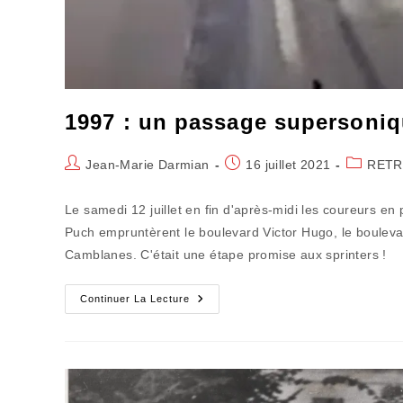
1997 : un passage supersoniq
Auteur/autrice
Publication
Post
Jean-Marie Darmian
16 juillet 2021
RETR
de
publiée :
category:
la
Le samedi 12 juillet en fin d'après-midi les coureurs e
publication :
Puch empruntèrent le boulevard Victor Hugo, le boulevar
Camblanes. C'était une étape promise aux sprinters !
1997
Continuer La Lecture
:
Un
Passage
Supersonique
Suspect
!