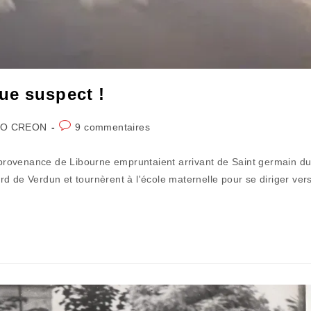
ue suspect !
Commentaires
O CREON
9 commentaires
de
la
n provenance de Libourne empruntaient arrivant de Saint germain d
publication :
d de Verdun et tournèrent à l'école maternelle pour se diriger ver