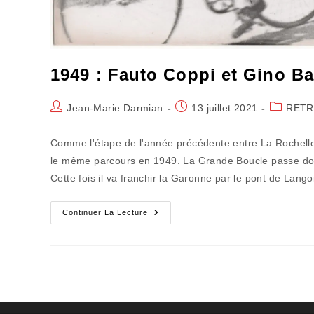
1949 : Fauto Coppi et Gino Ba
Auteur/autrice
Publication
Post
Jean-Marie Darmian
13 juillet 2021
RETR
de
publiée :
category:
la
Comme l'étape de l'année précédente entre La Rochelle
publication :
le même parcours en 1949. La Grande Boucle passe donc 
Cette fois il va franchir la Garonne par le pont de Lango
1949
Continuer La Lecture
:
Fauto
Coppi
Et
Gino
Bartali
Tarversent
Créon