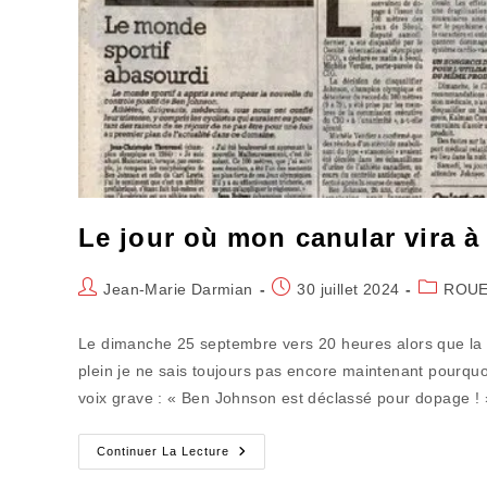
Le jour où mon canular vira à 
Auteur/autrice
Publication
Post
Jean-Marie Darmian
30 juillet 2024
ROUE
de
publiée :
category:
la
Le dimanche 25 septembre vers 20 heures alors que la p
publication :
plein je ne sais toujours pas encore maintenant pourquo
voix grave : « Ben Johnson est déclassé pour dopage ! »
Le
Continuer La Lecture
Jour
Où