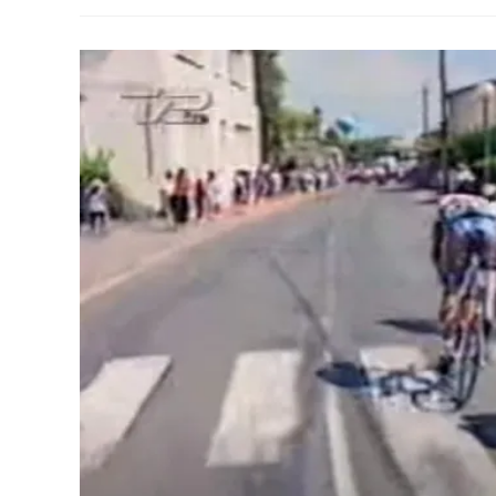
Mon
Canular
Vira
À
La
Vérité
Dopée