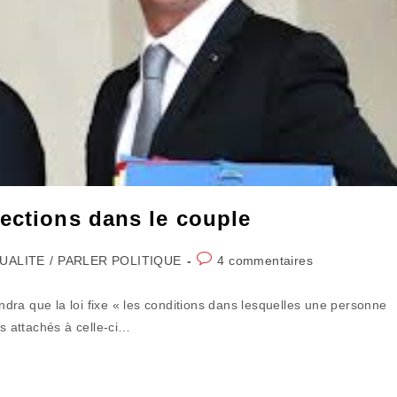
ections dans le couple
Commentaires
UALITE
/
PARLER POLITIQUE
4 commentaires
y:
de
la
ra que la loi fixe « les conditions dans lesquelles une personne
publication :
ts attachés à celle-ci…