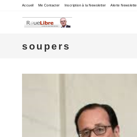
Skip
Accueil
Me Contacter
Inscription à la Newsletter
Alerte Newslette
to
content
soupers