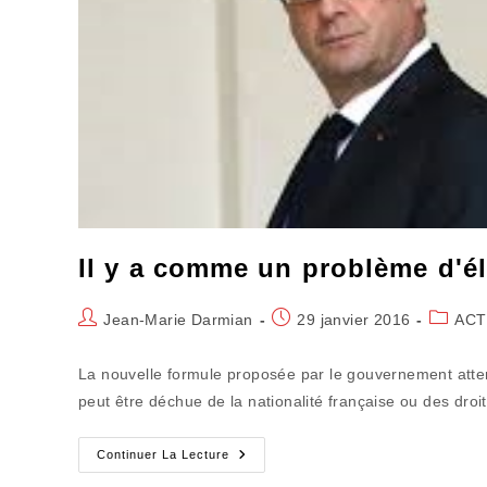
Il y a comme un problème d'él
Auteur/autrice
Publication
Post
Jean-Marie Darmian
29 janvier 2016
ACT
de
publiée :
categor
la
La nouvelle formule proposée par le gouvernement attend
publication :
peut être déchue de la nationalité française ou des droi
Il
Continuer La Lecture
Y
A