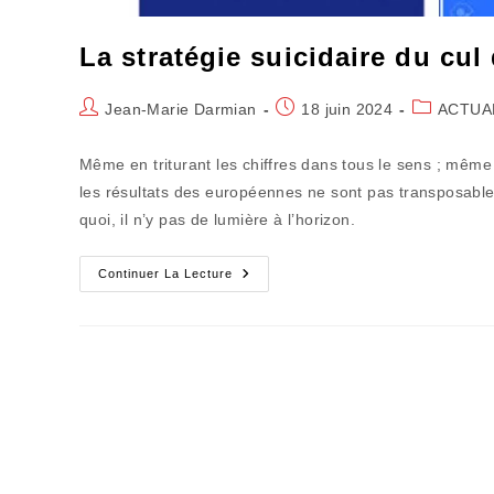
La stratégie suicidaire du cul
Auteur/autrice
Publication
Post
Jean-Marie Darmian
18 juin 2024
ACTUA
de
publiée :
category:
la
Même en triturant les chiffres dans tous le sens ; mê
publication :
les résultats des européennes ne sont pas transposables
quoi, il n’y pas de lumière à l’horizon.
La
Continuer La Lecture
Stratégie
Suicidaire
Du
Cul
De
Sac