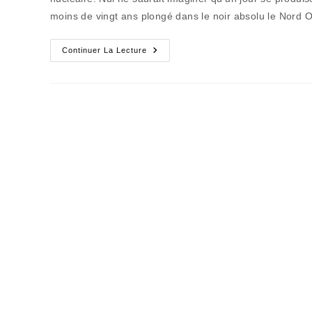
moins de vingt ans plongé dans le noir absolu le Nord O
La
Continuer La Lecture
Fée
Lumineuse
Va
Se
Muer
En
Sorcière
Obscure