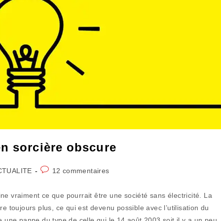
en sorcière obscure
Commentaires
CTUALITE
12 commentaires
ory:
de
la
ne vraiment ce que pourrait être une société sans électricité. La
publication :
e toujours plus, ce qui est devenu possible avec l’utilisation du
e une panne du type de celle qui le 14 août 2003 soit il y a un peu