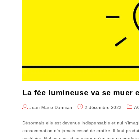
La fée lumineuse va se muer 
Auteur/autrice
Publication
Post
Jean-Marie Darmian
2 décembre 2022
A
de
publiée :
categ
la
Désormais elle est devenue indispensable et nul n’imagi
publication :
consommation n’a jamais cessé de croître. Il faut produir
nucléaire. Nul ne saurait imaginer qu’un jour se produis