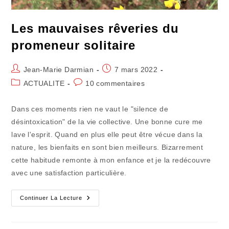
Les mauvaises rêveries du
promeneur solitaire
Auteur/autrice
Publication
Jean-Marie Darmian
7 mars 2022
de
publiée :
Post
Commentaires
ACTUALITE
10 commentaires
la
category:
de
publication :
la
Dans ces moments rien ne vaut le "silence de
publication :
désintoxication" de la vie collective. Une bonne cure me
lave l'esprit. Quand en plus elle peut être vécue dans la
nature, les bienfaits en sont bien meilleurs. Bizarrement
cette habitude remonte à mon enfance et je la redécouvre
avec une satisfaction particulière.
Les
Continuer La Lecture
Mauvaises
Rêveries
Du
Promeneur