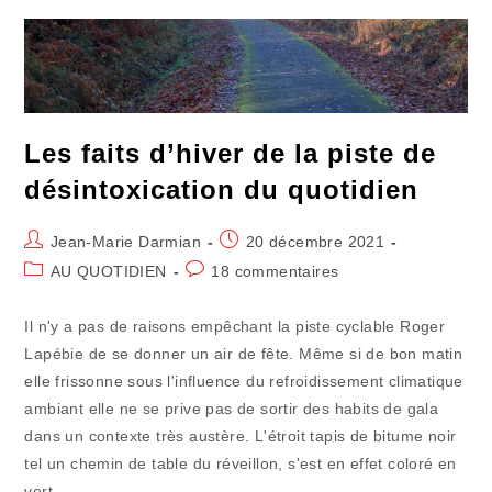
Solitaire
Les faits d’hiver de la piste de
désintoxication du quotidien
Auteur/autrice
Publication
Jean-Marie Darmian
20 décembre 2021
de
publiée :
Post
Commentaires
AU QUOTIDIEN
18 commentaires
la
category:
de
publication :
la
Il n'y a pas de raisons empêchant la piste cyclable Roger
publication :
Lapébie de se donner un air de fête. Même si de bon matin
elle frissonne sous l'influence du refroidissement climatique
ambiant elle ne se prive pas de sortir des habits de gala
dans un contexte très austère. L'étroit tapis de bitume noir
tel un chemin de table du réveillon, s'est en effet coloré en
vert.