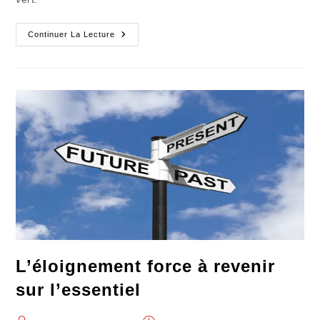
Les
Continuer La Lecture
Faits
D’hiver
De
La
Piste
De
Désintoxication
Du
Quotidien
L’éloignement force à revenir
sur l’essentiel