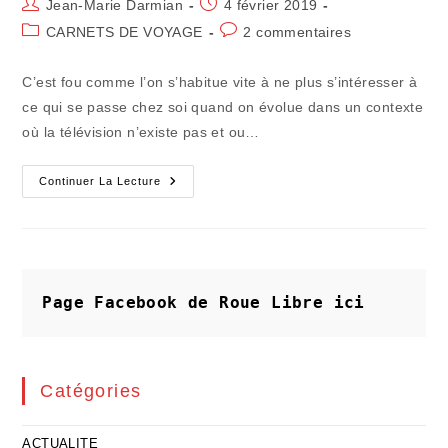
Auteur/autrice
Publication
Jean-Marie Darmian
4 février 2019
de
publiée :
Post
Commentaires
CARNETS DE VOYAGE
2 commentaires
la
category:
de
publication :
la
C’est fou comme l’on s’habitue vite à ne plus s’intéresser à
publication :
ce qui se passe chez soi quand on évolue dans un contexte
où la télévision n’existe pas et ou…
L’éloignement
Continuer La Lecture
Force
À
Revenir
Sur
L’essentiel
Page Facebook de Roue Libre
ici
Catégories
ACTUALITE