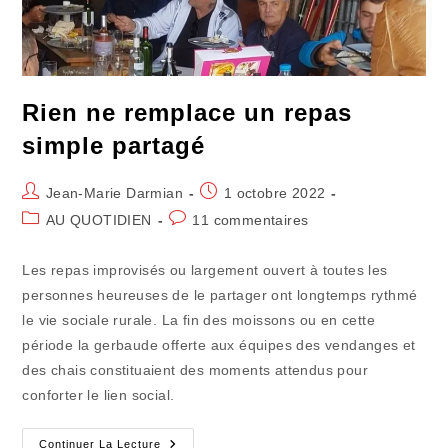
Partage
Naturel
Rien ne remplace un repas
simple partagé
Auteur/autrice
Publication
Jean-Marie Darmian
1 octobre 2022
de
publiée :
Post
Commentaires
AU QUOTIDIEN
11 commentaires
la
category:
de
publication :
la
Les repas improvisés ou largement ouvert à toutes les
publication :
personnes heureuses de le partager ont longtemps rythmé
le vie sociale rurale. La fin des moissons ou en cette
période la gerbaude offerte aux équipes des vendanges et
des chais constituaient des moments attendus pour
conforter le lien social.
Rien
Continuer La Lecture