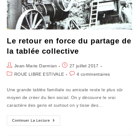
Le retour en force du partage de
la tablée collective
Auteur/autrice
Publication
Jean-Marie Darmian
27 juillet 2017
de
publiée :
Post
Commentaires
ROUE LIBRE ESTIVALE
4 commentaires
la
category:
de
publication :
la
Une grande tablée familiale ou amicale reste le plus sûr
publication :
moyen de créer du lien social. On y découvre le vrai
caractère des gens et surtout on y tisse des…
Le
Continuer La Lecture
Retour
En
Force
Du