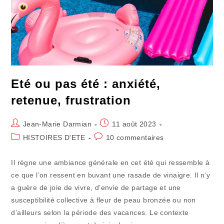
Inconsciente
Eté ou pas été : anxiété,
retenue, frustration
Auteur/autrice
Publication
Jean-Marie Darmian
11 août 2023
de
publiée :
Post
Commentaires
HISTOIRES D'ETE
10 commentaires
la
category:
de
publication :
la
Il règne une ambiance générale en cet été qui ressemble à
publication :
ce que l’on ressent en buvant une rasade de vinaigre. Il n’y
a guère de joie de vivre, d’envie de partage et une
susceptibilité collective à fleur de peau bronzée ou non
d’ailleurs selon la période des vacances. Le contexte