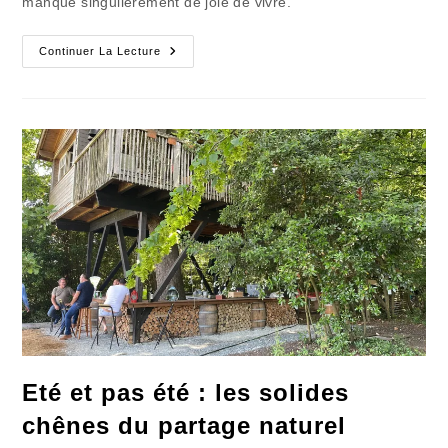
manque singulièrement de joie de vivre.
Eté
Continuer La Lecture
Ou
Pas
Été
:
Anxiété,
Retenue,
Frustration
Eté et pas été : les solides
chênes du partage naturel