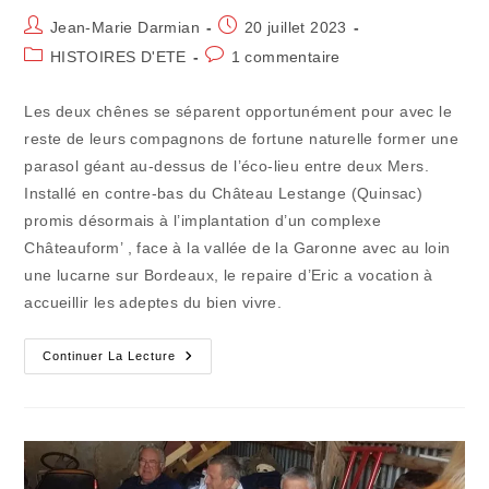
Auteur/autrice
Publication
Jean-Marie Darmian
20 juillet 2023
de
publiée :
Post
Commentaires
HISTOIRES D'ETE
1 commentaire
la
category:
de
publication :
la
Les deux chênes se séparent opportunément pour avec le
publication :
reste de leurs compagnons de fortune naturelle former une
parasol géant au-dessus de l’éco-lieu entre deux Mers.
Installé en contre-bas du Château Lestange (Quinsac)
promis désormais à l’implantation d’un complexe
Châteauform’ , face à la vallée de la Garonne avec au loin
une lucarne sur Bordeaux, le repaire d’Eric a vocation à
accueillir les adeptes du bien vivre.
Eté
Continuer La Lecture
Et
Pas
Été
:
Les
Solides
Chênes
Du