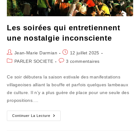
Les soirées qui entretiennent
une nostalgie inconsciente
Auteur/autrice
Publication
Jean-Marie Darmian
12 juillet 2025
de
publiée :
Post
Commentaires
PARLER SOCIETE
3 commentaires
la
category:
de
publication :
la
Ce soir débutera la saison estivale des manifestations
publication :
villageoises alliant la bouffe et parfois quelques lambeaux
de culture. Il n’y a plus guère de place pour une seule des
propositions.…
Les
Continuer La Lecture
Soirées
Qui
Entretiennent
Une
Nostalgie