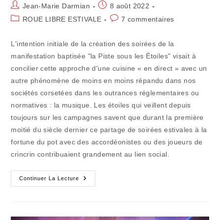
Auteur/autrice
Publication
Jean-Marie Darmian
8 août 2022
de
publiée :
Post
Commentaires
ROUE LIBRE ESTIVALE
7 commentaires
la
category:
de
publication :
la
L'intention initiale de la création des soirées de la
publication :
manifestation baptisée "la Piste sous les Étoiles" visait à
concilier cette approche d'une cuisine « en direct » avec un
autre phénomène de moins en moins répandu dans nos
sociétés corsetées dans les outrances réglementaires ou
normatives : la musique. Les étoiles qui veillent depuis
toujours sur les campagnes savent que durant la première
moitié du siècle dernier ce partage de soirées estivales à la
fortune du pot avec des accordéonistes ou des joueurs de
crincrin contribuaient grandement au lien social.
Ici
Continuer La Lecture
Et
Ailleurs
(37)
:
Les
Étoilés