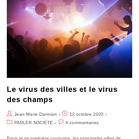
Du
Libre
Partage
Le virus des villes et le virus
des champs
Auteur/autrice
Publication
Jean-Marie Darmian
12 octobre 2020
de
publiée :
Post
Commentaires
PARLER SOCIETE
4 commentaires
la
category:
de
publication :
la
Paris et sa première couronne, les principales villes de