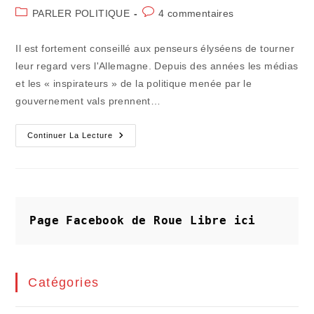
de
publiée :
Post
Commentaires
PARLER POLITIQUE
4 commentaires
la
category:
de
publication :
la
Il est fortement conseillé aux penseurs élyséens de tourner
publication :
leur regard vers l'Allemagne. Depuis des années les médias
et les « inspirateurs » de la politique menée par le
gouvernement vals prennent…
La
Continuer La Lecture
Vraie
Leçon
Donnée
Par
Les
Électeurs
Allemands
Page Facebook de Roue Libre
ici
Catégories