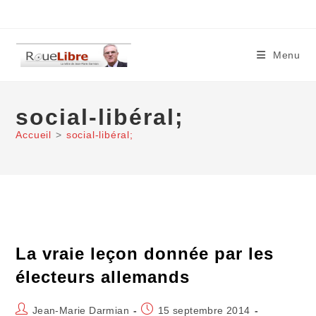
Skip
to
content
Menu
social-libéral;
Accueil
>
social-libéral;
La vraie leçon donnée par les
électeurs allemands
Auteur/autrice
Publication
Jean-Marie Darmian
15 septembre 2014