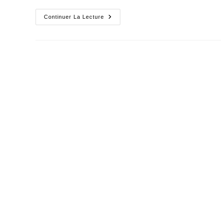
Le
Continuer La Lecture
Revenu
De
Base
Possible
En
Finlande,
Inimaginable
En
France