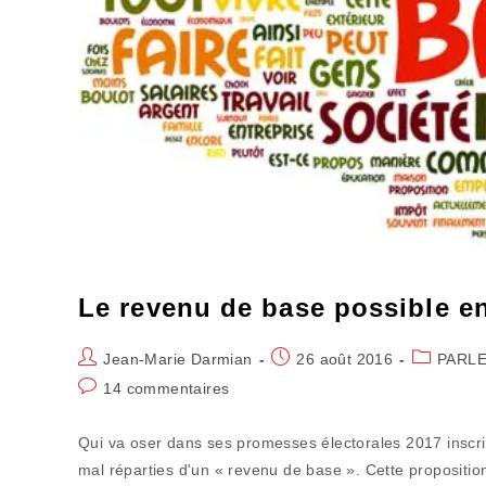
Le revenu de base possible e
Auteur/autrice
Publication
Post
Jean-Marie Darmian
26 août 2016
PARLE
de
publiée :
category:
Commentaires
14 commentaires
la
de
publication :
la
Qui va oser dans ses promesses électorales 2017 inscrire 
publication :
mal réparties d'un « revenu de base ». Cette propositi