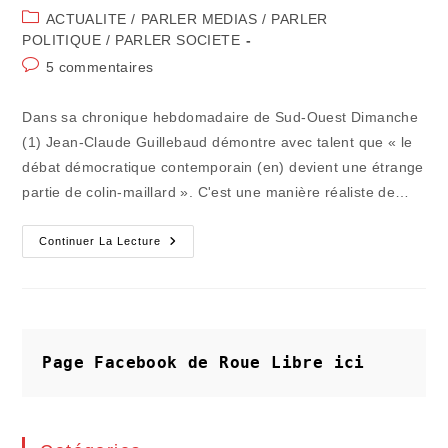
de
publiée :
Post
ACTUALITE
/
PARLER MEDIAS
/
PARLER
la
category:
POLITIQUE
/
PARLER SOCIETE
publication :
Commentaires
5 commentaires
de
la
Dans sa chronique hebdomadaire de Sud-Ouest Dimanche
publication :
(1) Jean-Claude Guillebaud démontre avec talent que « le
débat démocratique contemporain (en) devient une étrange
partie de colin-maillard ». C'est une manière réaliste de…
Les
Continuer La Lecture
Constructeurs
De
Tunnels
Et
Les
Montagnes
Politiques
Page Facebook de Roue Libre
ici