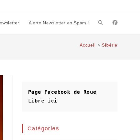
Newsletter
Alerte Newsletter en Spam !
Toggle
Accueil
>
Sibérie
website
search
Page Facebook de Roue 
Libre
ici
Catégories