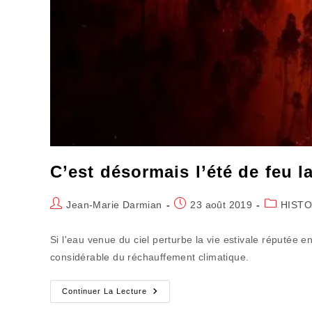
C’est désormais l’été de feu l
Auteur/autrice
Publication
Post
Jean-Marie Darmian
23 août 2019
HISTO
de
publiée :
category:
la
Si l'eau venue du ciel perturbe la vie estivale réputée en
publication :
considérable du réchauffement climatique.
C’est
Continuer La Lecture
Désormais
L’été