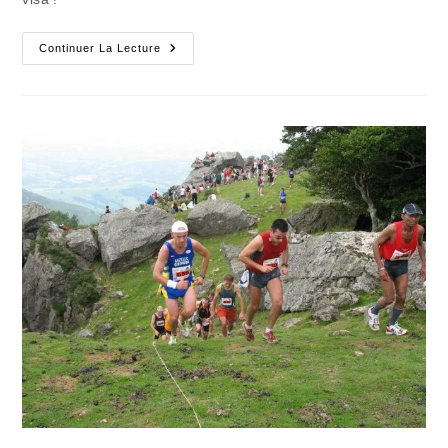
Le
Continuer La Lecture
Jour
Où
Je
Deviens
Immigrant
Clandestin
(2)