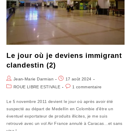
Le jour où je deviens immigrant
clandestin (2)
Auteur/autrice
Publication
Jean-Marie Darmian
17 août 2024
de
publiée :
Post
Commentaires
ROUE LIBRE ESTIVALE
1 commentaire
la
category:
de
publication :
la
Le 5 novembre 2011 devient le jour où après avoir été
publication :
suspecté au départ de Medellín en Colombie d’être un
éventuel exportateur de produits illicites, je me suis
retrouvé avec un vol Air France annulé à Caracas…et sans
visa !