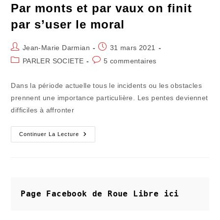
Par monts et par vaux on finit
par s’user le moral
Auteur/autrice
Publication
Jean-Marie Darmian
31 mars 2021
de
publiée :
Post
Commentaires
PARLER SOCIETE
5 commentaires
la
category:
de
publication :
la
Dans la période actuelle tous le incidents ou les obstacles
publication :
prennent une importance particulière. Les pentes deviennet
difficiles à affronter
Par
Continuer La Lecture
Monts
Et
Par
Vaux
On
Finit
Par
S’user
Page Facebook de Roue Libre
ici
Le
Moral