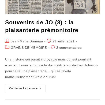
Souvenirs de JO (3) : la
plaisanterie prémonitoire
Auteur/autrice
Publication
Jean-Marie Darmian
29 juillet 2021
de
publiée :
Post
Commentaires
GRAINS DE MEMOIRE
2 commentaires
la
category:
de
publication :
la
Une histoire qui parait incroyable mais qui est pourtant
publication :
exacte : j'avais annoncé la disqualification de Ben Johnson
pour faire une plaisanterie... qui se révéla
malheureusement vraie en 1988
Souvenirs
Continuer La Lecture
De
JO
(3)
: