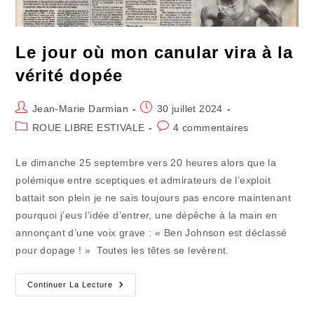
Le jour où mon canular vira à la
vérité dopée
Auteur/autrice
Publication
Jean-Marie Darmian
30 juillet 2024
de
publiée :
Post
Commentaires
ROUE LIBRE ESTIVALE
4 commentaires
la
category:
de
publication :
la
Le dimanche 25 septembre vers 20 heures alors que la
publication :
polémique entre sceptiques et admirateurs de l’exploit
battait son plein je ne sais toujours pas encore maintenant
pourquoi j’eus l’idée d’entrer, une dépêche à la main en
annonçant d’une voix grave : « Ben Johnson est déclassé
pour dopage ! » Toutes les têtes se levèrent.
Le
Continuer La Lecture
Jour
Où