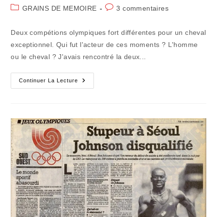
de
publiée :
Post
Commentaires
GRAINS DE MEMOIRE
3 commentaires
la
category:
de
publication :
la
Deux compétions olympiques fort différentes pour un cheval
publication :
exceptionnel. Qui fut l'acteur de ces moments ? L'homme
ou le cheval ? J'avais rencontré la deux...
Souvenirs
Continuer La Lecture
De
JO
(4)
:
Jappeloup,
Le
Démon
Devenu
Un
Ange