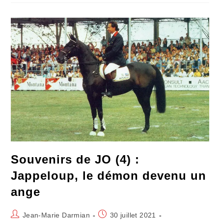
Mon
Canular
Vira
À
La
Vérité
Dopée
Souvenirs de JO (4) :
Jappeloup, le démon devenu un
ange
Auteur/autrice
Publication
Jean-Marie Darmian
30 juillet 2021