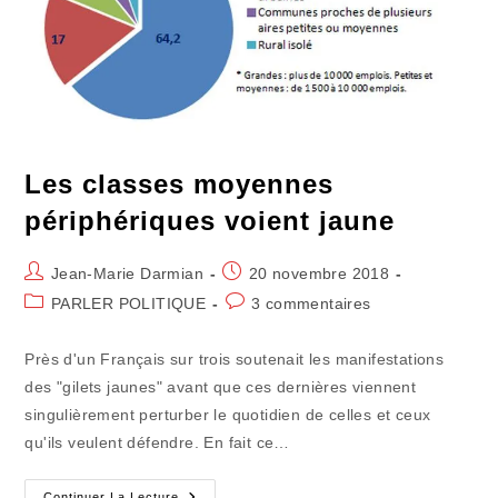
Les classes moyennes
périphériques voient jaune
Auteur/autrice
Publication
Jean-Marie Darmian
20 novembre 2018
de
publiée :
Post
Commentaires
PARLER POLITIQUE
3 commentaires
la
category:
de
publication :
la
Près d'un Français sur trois soutenait les manifestations
publication :
des "gilets jaunes" avant que ces dernières viennent
singulièrement perturber le quotidien de celles et ceux
qu'ils veulent défendre. En fait ce…
Les
Continuer La Lecture