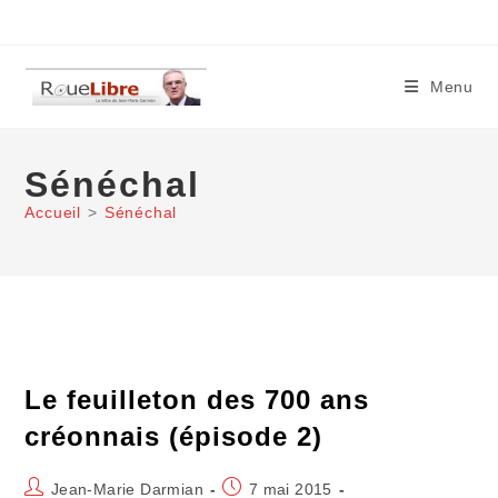
Skip
to
content
Menu
Sénéchal
Accueil
>
Sénéchal
Le feuilleton des 700 ans
créonnais (épisode 2)
Auteur/autrice
Publication
Jean-Marie Darmian
7 mai 2015