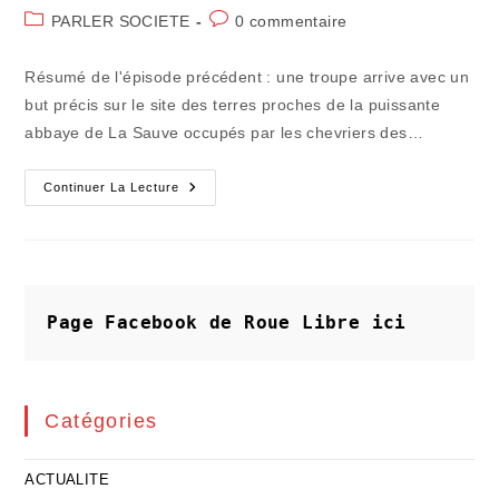
de
publiée :
Post
Commentaires
PARLER SOCIETE
0 commentaire
la
category:
de
publication :
la
Résumé de l'épisode précédent : une troupe arrive avec un
publication :
but précis sur le site des terres proches de la puissante
abbaye de La Sauve occupés par les chevriers des…
Le
Continuer La Lecture
Feuilleton
Des
700
Ans
Créonnais
(épisode
2)
Page Facebook de Roue Libre
ici
Catégories
ACTUALITE