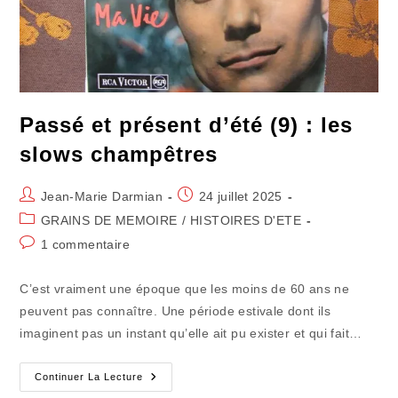
Passé et présent d’été (9) : les
slows champêtres
Auteur/autrice
Publication
Jean-Marie Darmian
24 juillet 2025
de
publiée :
Post
GRAINS DE MEMOIRE
/
HISTOIRES D'ETE
la
category:
Commentaires
1 commentaire
publication :
de
la
C’est vraiment une époque que les moins de 60 ans ne
publication :
peuvent pas connaître. Une période estivale dont ils
imaginent pas un instant qu’elle ait pu exister et qui fait…
Passé
Continuer La Lecture
Et