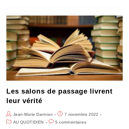
Présent
D’été
(9)
:
Les
Slows
Champêtres
Les salons de passage livrent
leur vérité
Auteur/autrice
Publication
Jean-Marie Darmian
7 novembre 2022
de
publiée :
Post
Commentaires
AU QUOTIDIEN
5 commentaires
la
category:
de