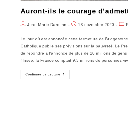
Auront-ils le courage d’adme
Auteur/autrice
Publication
Post
Jean-Marie Darmian
13 novembre 2020
de
publiée :
cate
la
Le jour où est annoncée cette fermeture de Bridgestone
publication :
Catholique publie ses prévisions sur la pauvreté. Le Pr
de répondre à l'annonce de plus de 10 millions de gens v
l'Insee, la France comptait 9,3 millions de personnes v
Auront-
Continuer La Lecture
Ils
Le
Courage
D’admettre
Un
Nécessaire
Changement
?