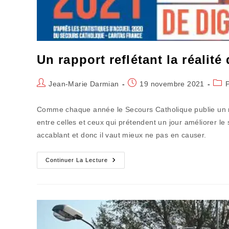
Un rapport reflétant la réalité 
Auteur/autrice
Publication
Post
Jean-Marie Darmian
19 novembre 2021
de
publiée :
cate
la
Comme chaque année le Secours Catholique publie un rap
publication :
entre celles et ceux qui prétendent un jour améliorer le
accablant et donc il vaut mieux ne pas en causer.
Un
Continuer La Lecture
Rapport
Reflétant
La
Réalité
De
La
Fracture
Sociale