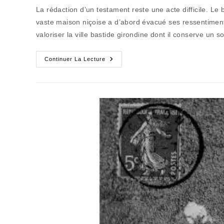
la
La rédaction d’un testament reste une acte difficile. Le 
publication :
vaste maison niçoise a d’abord évacué ses ressentiments
valoriser la ville bastide girondine dont il conserve un 
Le
Continuer La Lecture
Jour
Où
Bertal
A
Cru
Dans
Le
Sérieux
De
La
Puissance
Publique
(3)