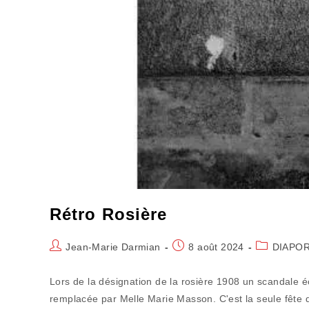
Rétro Rosière
Auteur/autrice
Publication
Post
Jean-Marie Darmian
8 août 2024
DIAPO
de
publiée :
category:
la
Lors de la désignation de la rosière 1908 un scandale é
publication :
remplacée par Melle Marie Masson. C'est la seule fête q