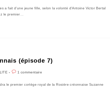
de
la
a fait d'une jeune fille, selon la volonté d'Antoine Victor Bertal
publication :
ez le premier…
onnais (épisode 7)
Commentaires
LITE
1 commentaire
de
la
dra le premier cortège royal de la Rosière créonnaise Suzanne
publication :