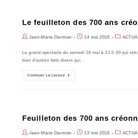
Pandémie
En
« Belotage »
Favorable
Le feuilleton des 700 ans cré
Auteur/autrice
Publication
Post
Jean-Marie Darmian
14 mai 2015
ACTUA
de
publiée :
category:
la
Le grand spectacle du samedi 16 mai à 21 h 30 qui retra
publication :
bien d'autres faits divers qui…
Le
Continuer La Lecture
Feuilleton
Des
700
Ans
Créonnais
(épisode
9)
Feuilleton des 700 ans créonn
Auteur/autrice
Publication
Post
Jean-Marie Darmian
13 mai 2015
ACTUA