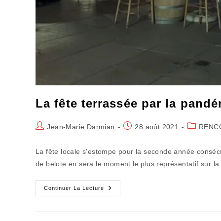
La fête terrassée par la pandé
Auteur/autrice
Publication
Post
Jean-Marie Darmian
28 août 2021
RENC
de
publiée :
category:
la
La fête locale s'estompe pour la seconde année consécut
publication :
de belote en sera le moment le plus représentatif sur la
La
Continuer La Lecture
Fête
Terrassée
Par
La