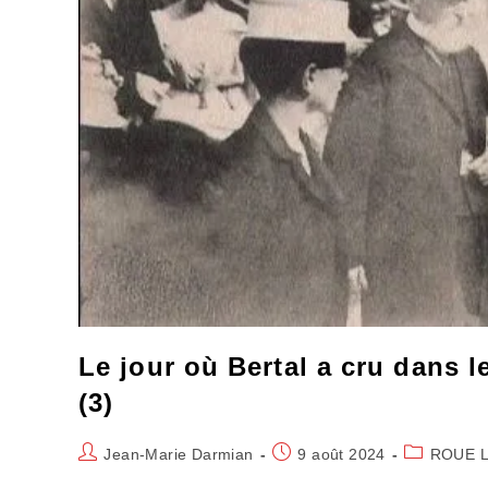
Le jour où Bertal a cru dans l
(3)
Auteur/autrice
Publication
Post
Jean-Marie Darmian
9 août 2024
ROUE L
de
publiée :
category: