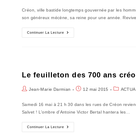
de
publiée :
category:
la
Créon, ville bastide longtemps gouvernée par les hommes 
publication :
son généreux mécène, sa reine pour une année. Reviv
Feuilleton
Continuer La Lecture
Des
700
Ans
Créonnais
(épisode
8)
Le feuilleton des 700 ans cré
Auteur/autrice
Publication
Post
Jean-Marie Darmian
12 mai 2015
ACTUA
de
publiée :
category:
la
Samedi 16 mai à 21 h 30 dans les rues de Créon revien
publication :
Salvet ! L'ombre d'Antoine Victor Bertal hantera les…
Le
Continuer La Lecture
Feuilleton
Des