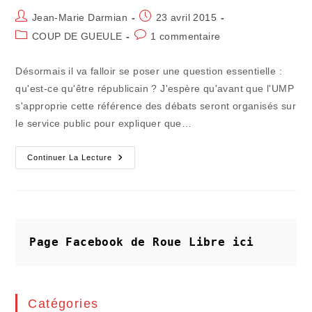
Auteur/autrice
Publication
Jean-Marie Darmian
23 avril 2015
de
publiée :
Post
Commentaires
COUP DE GUEULE
1 commentaire
la
category:
de
publication :
la
Désormais il va falloir se poser une question essentielle :
publication :
qu'est-ce qu'être républicain ? J'espère qu'avant que l'UMP
s'approprie cette référence des débats seront organisés sur
le service public pour expliquer que…
On
Continuer La Lecture
Ne
Se
Décrète
Pas
Républicain…
On
Agit
En
Page Facebook de Roue Libre
ici
Républicain
!
Catégories