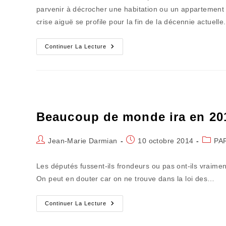
publication :
parvenir à décrocher une habitation ou un appartement 
crise aiguë se profile pour la fin de la décennie actuelle
Le
Continuer La Lecture
Logement
Au
Cœur
De
La
Tourmente
Et
Ce
N’est
Beaucoup de monde ira en 201
Que
Le
Début
Auteur/autrice
Publication
Post
Jean-Marie Darmian
10 octobre 2014
PA
de
publiée :
catego
la
Les députés fussent-ils frondeurs ou pas ont-ils vraiment
publication :
On peut en douter car on ne trouve dans la loi des…
Beaucoup
Continuer La Lecture
De
Monde
Ira