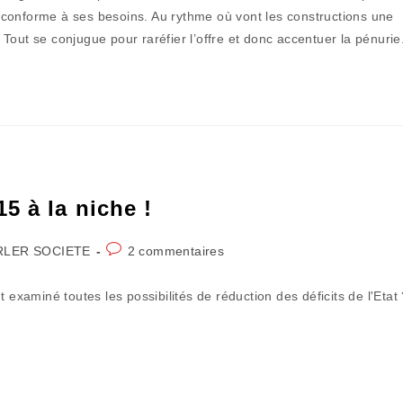
publication :
conforme à ses besoins. Au rythme où vont les constructions une
. Tout se conjugue pour raréfier l’offre et donc accentuer la pénurie
5 à la niche !
Commentaires
RLER SOCIETE
2 commentaires
ry:
de
la
 examiné toutes les possibilités de réduction des déficits de l'Etat
publication :