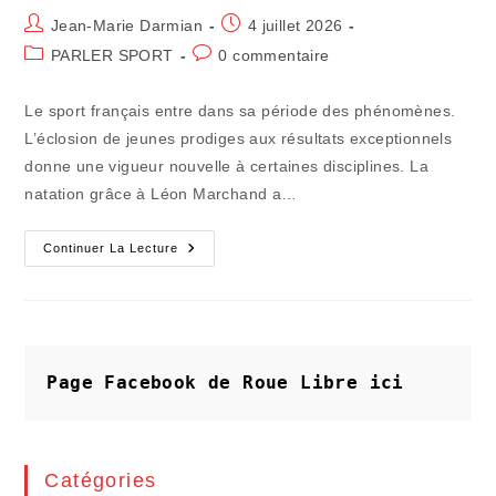
Auteur/autrice
Publication
Jean-Marie Darmian
4 juillet 2026
de
publiée :
Post
Commentaires
PARLER SPORT
0 commentaire
la
category:
de
publication :
la
Le sport français entre dans sa période des phénomènes.
publication :
L’éclosion de jeunes prodiges aux résultats exceptionnels
donne une vigueur nouvelle à certaines disciplines. La
natation grâce à Léon Marchand a…
Le
Continuer La Lecture
Cid
Seixas
S’aligne
Sur
Le
Tour
Pour
Un
Page Facebook de Roue Libre
ici
Décathlon
Rentable
Catégories