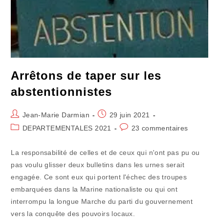
Arrêtons de taper sur les
abstentionnistes
Auteur/autrice
Publication
Jean-Marie Darmian
29 juin 2021
de
publiée :
Post
Commentaires
DEPARTEMENTALES 2021
23 commentaires
la
category:
de
publication :
la
La responsabilité de celles et de ceux qui n'ont pas pu ou
publication :
pas voulu glisser deux bulletins dans les urnes serait
engagée. Ce sont eux qui portent l'échec des troupes
embarquées dans la Marine nationaliste ou qui ont
interrompu la longue Marche du parti du gouvernement
vers la conquête des pouvoirs locaux.