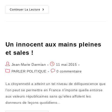
Arrêtons
Continuer La Lecture
De
Taper
Sur
Les
Abstentionnistes
Un innocent aux mains pleines
et sales !
Auteur/autrice
Publication
Jean-Marie Darmian
11 mai 2015
de
publiée :
Post
Commentaires
PARLER POLITIQUE
0 commentaire
la
category:
de
publication :
la
La citoyenneté a atteint un tel niveau de déliquescence que
publication :
l'on peut se permettre en France n'importe quelle entorse
aux valeurs républicaines sans qu'elles affolent les
donneurs de leçons quotidiens…