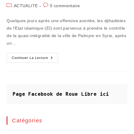
de
publiée :
Post
Commentaires
ACTUALITE
0 commentaire
la
category:
de
publication :
la
Quelques jours après une offensive avortée, les djihadistes
publication :
de l’Etat islamique (EI) sont parvenus à prendre le contrôle
de la quasi-intégralité de la ville de Palmyre en Syrie, après
un…
Pourvu
Continuer La Lecture
Qu'on
Trouve
Vite
Du
Pétrole
À
Palmyre
!
Page Facebook de Roue Libre
ici
Catégories