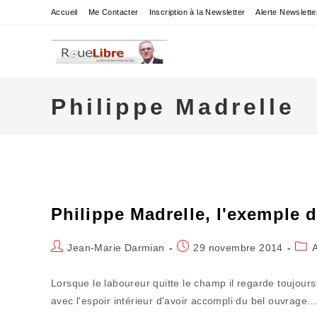
Skip
Accueil
Me Contacter
Inscription à la Newsletter
Alerte Newslette
to
content
Philippe Madrelle
Philippe Madrelle, l'exemple 
Auteur/autrice
Publication
Post
Jean-Marie Darmian
29 novembre 2014
de
publiée :
cate
la
Lorsque le laboureur quitte le champ il regarde toujours d
publication :
avec l'espoir intérieur d'avoir accompli du bel ouvrage.