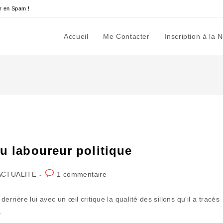
r en Spam !
Accueil
Me Contacter
Inscription à la 
du laboureur politique
Commentaires
ACTUALITE
1 commentaire
gory:
de
la
errière lui avec un œil critique la qualité des sillons qu'il a tracés
publication :
…