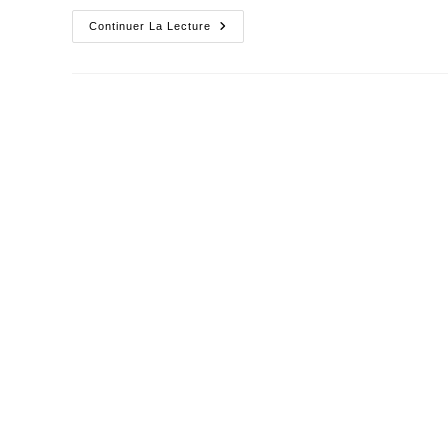
Philippe
Continuer La Lecture
Madrelle,
L'exemple
Du
Laboureur
Politique