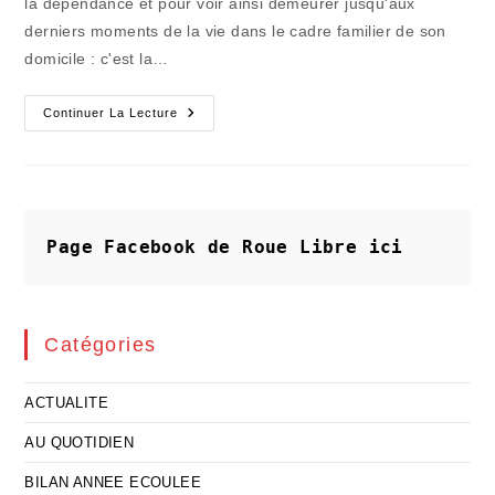
la dépendance et pour voir ainsi demeurer jusqu'aux
derniers moments de la vie dans le cadre familier de son
domicile : c'est la…
Nous
Continuer La Lecture
Vieillirons
Dans
La
Dépendance
Et
L’inégalité
Croissantes
Page Facebook de Roue Libre
ici
Catégories
ACTUALITE
AU QUOTIDIEN
BILAN ANNEE ECOULEE