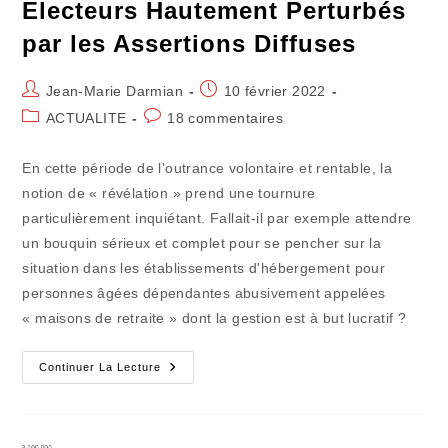
Electeurs Hautement Perturbés
par les Assertions Diffuses
Auteur/autrice
Publication
Jean-Marie Darmian
10 février 2022
de
publiée :
Post
Commentaires
ACTUALITE
18 commentaires
la
category:
de
publication :
la
En cette période de l'outrance volontaire et rentable, la
publication :
notion de « révélation » prend une tournure
particulièrement inquiétant. Fallait-il par exemple attendre
un bouquin sérieux et complet pour se pencher sur la
situation dans les établissements d'hébergement pour
personnes âgées dépendantes abusivement appelées
« maisons de retraite » dont la gestion est à but lucratif ?
Electeurs
Continuer La Lecture
Hautement
Perturbés
Par
Les
Assertions