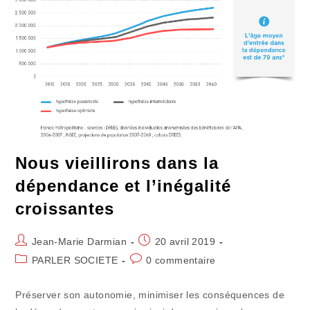
Diffuses
Nous vieillirons dans la
dépendance et l’inégalité
croissantes
Auteur/autrice
Publication
Jean-Marie Darmian
20 avril 2019
de
publiée :
Post
Commentaires
PARLER SOCIETE
0 commentaire
la
category:
de
publication :
la
Préserver son autonomie, minimiser les conséquences de
publication :