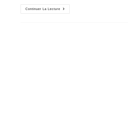
Route,
Continuer La Lecture
Chemin,
Sentier
:
Choisir
Désormais
Son
Parcours