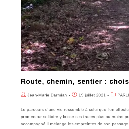
Route, chemin, sentier : choi
Auteur/autrice
Publication
Post
Jean-Marie Darmian
19 juillet 2021
PARL
de
publiée :
category:
la
Le parcours d'une vie ressemble à celui que l'on effec
publication :
promeneur solitaire y laisse ses traces plus ou moins pr
accompagné il mélange les empreintes de son passage à b