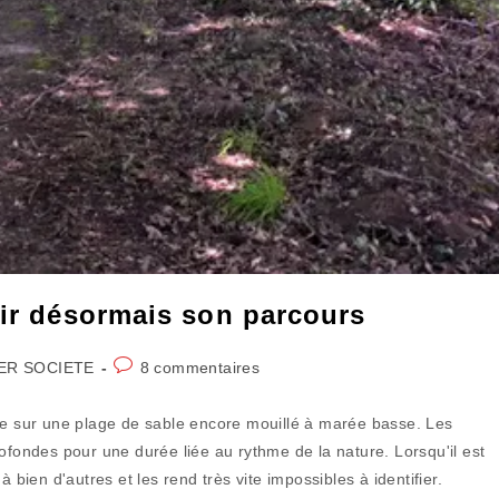
sir désormais son parcours
Commentaires
ER SOCIETE
8 commentaires
de
la
tue sur une plage de sable encore mouillé à marée basse. Les
publication :
ofondes pour une durée liée au rythme de la nature. Lorsqu'il est
ien d'autres et les rend très vite impossibles à identifier.