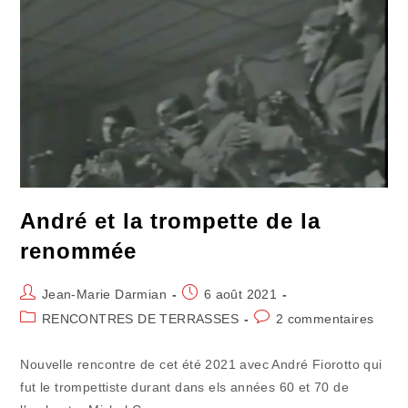
Époque
André et la trompette de la
renommée
Auteur/autrice
Publication
Jean-Marie Darmian
6 août 2021
de
publiée :
Post
Commentaires
RENCONTRES DE TERRASSES
2 commentaires
la
category:
de
publication :
la
Nouvelle rencontre de cet été 2021 avec André Fiorotto qui
publication :
fut le trompettiste durant dans els années 60 et 70 de