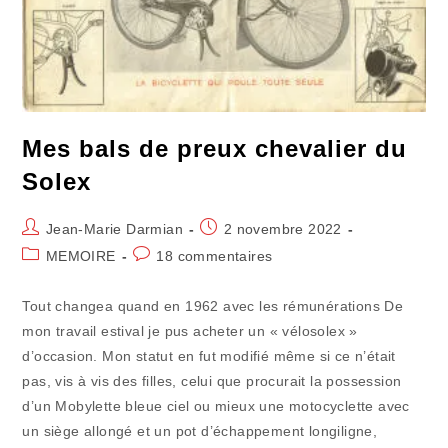
Mes bals de preux chevalier du
Solex
Auteur/autrice
Publication
Jean-Marie Darmian
2 novembre 2022
de
publiée :
Post
Commentaires
MEMOIRE
18 commentaires
la
category:
de
publication :
la
Tout changea quand en 1962 avec les rémunérations De
publication :
mon travail estival je pus acheter un « vélosolex »
d’occasion. Mon statut en fut modifié même si ce n’était
pas, vis à vis des filles, celui que procurait la possession
d’un Mobylette bleue ciel ou mieux une motocyclette avec
un siège allongé et un pot d’échappement longiligne,