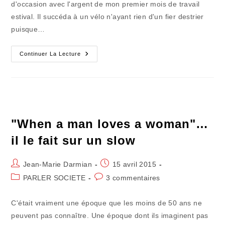
d'occasion avec l'argent de mon premier mois de travail
estival. Il succéda à un vélo n'ayant rien d'un fier destrier
puisque…
La
Continuer La Lecture
Ronde
Des
Bals
Champêtres
"When a man loves a woman"…
il le fait sur un slow
Auteur/autrice
Publication
Jean-Marie Darmian
15 avril 2015
de
publiée :
Post
Commentaires
PARLER SOCIETE
3 commentaires
la
category:
de
publication :
la
C'était vraiment une époque que les moins de 50 ans ne
publication :
peuvent pas connaître. Une époque dont ils imaginent pas