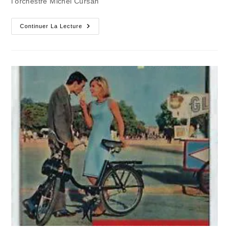
l'orchestre Michel Cursan
André
Continuer La Lecture
Et
La
Trompette
De
La
Renommée