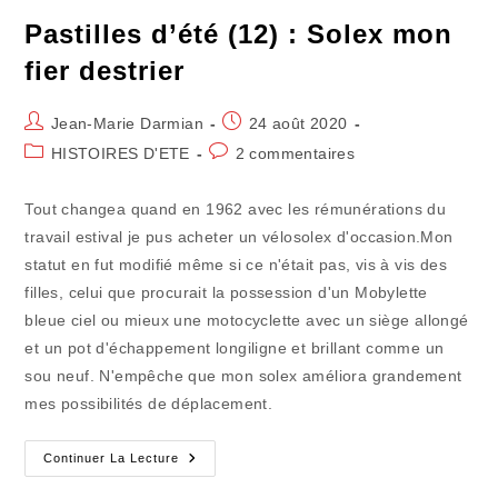
Pastilles d’été (12) : Solex mon
fier destrier
Auteur/autrice
Publication
Jean-Marie Darmian
24 août 2020
de
publiée :
Post
Commentaires
HISTOIRES D'ETE
2 commentaires
la
category:
de
publication :
la
Tout changea quand en 1962 avec les rémunérations du
publication :
travail estival je pus acheter un vélosolex d'occasion.Mon
statut en fut modifié même si ce n'était pas, vis à vis des
filles, celui que procurait la possession d'un Mobylette
bleue ciel ou mieux une motocyclette avec un siège allongé
et un pot d'échappement longiligne et brillant comme un
sou neuf. N'empêche que mon solex améliora grandement
mes possibilités de déplacement.
Pastilles
Continuer La Lecture
D’été
(12)