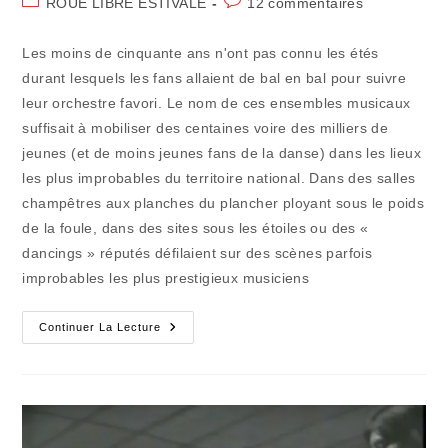
Post
Commentaires
ROUE LIBRE ESTIVALE
12 commentaires
la
category:
de
publication :
la
Les moins de cinquante ans n'ont pas connu les étés
publication :
durant lesquels les fans allaient de bal en bal pour suivre
leur orchestre favori. Le nom de ces ensembles musicaux
suffisait à mobiliser des centaines voire des milliers de
jeunes (et de moins jeunes fans de la danse) dans les lieux
les plus improbables du territoire national. Dans des salles
champêtres aux planches du plancher ployant sous le poids
de la foule, dans des sites sous les étoiles ou des «
dancings » réputés défilaient sur des scènes parfois
improbables les plus prestigieux musiciens
Ici
Continuer La Lecture
Et
Ailleurs
(46)
:
« Point
Zéro »
Reflet
D’une