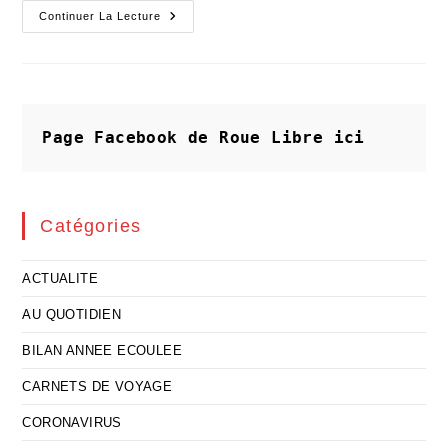
Extrait
Continuer La Lecture
De
Mon
Discours
De
Remise
De
La
Légion
Page Facebook de Roue Libre
ici
D'honneur
(4)
:
"la
Famille
Discrète"
Catégories
ACTUALITE
AU QUOTIDIEN
BILAN ANNEE ECOULEE
CARNETS DE VOYAGE
CORONAVIRUS