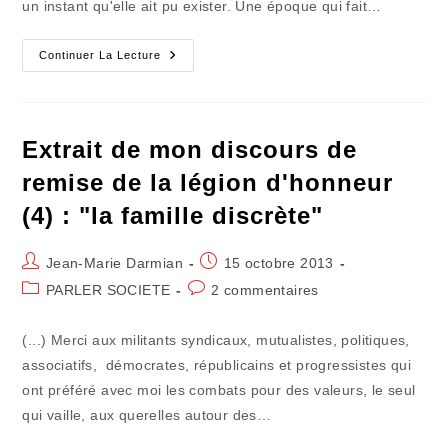
un instant qu'elle ait pu exister. Une époque qui fait…
"When
Continuer La Lecture
A
Man
Loves
A
Woman"…
Il
Extrait de mon discours de
Le
Fait
remise de la légion d'honneur
Sur
Un
(4) : "la famille discrète"
Slow
Auteur/autrice
Publication
Jean-Marie Darmian
15 octobre 2013
de
publiée :
Post
Commentaires
PARLER SOCIETE
2 commentaires
la
category:
de
publication :
la
(...) Merci aux militants syndicaux, mutualistes, politiques,
publication :
associatifs, démocrates, républicains et progressistes qui
ont préféré avec moi les combats pour des valeurs, le seul
qui vaille, aux querelles autour des…