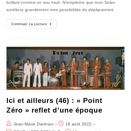
brillant comme un sou neuf. N’empêche que mon Solex
améliora grandement mes possibilités de déplacement.
Mes
Continuer La Lecture
Bals
De
Preux
Chevalier
Du
Solex
Ici et ailleurs (46) : « Point
Zéro » reflet d’une époque
Auteur/autrice
Publication
Jean-Marie Darmian
18 août 2022
de
publiée :