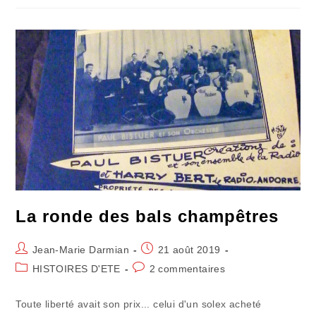
:
Solex
Mon
Fier
Destrier
La ronde des bals champêtres
Auteur/autrice
Publication
Jean-Marie Darmian
21 août 2019
de
publiée :
Post
Commentaires
HISTOIRES D'ETE
2 commentaires
la
category:
de
publication :
la
Toute liberté avait son prix... celui d'un solex acheté
publication :