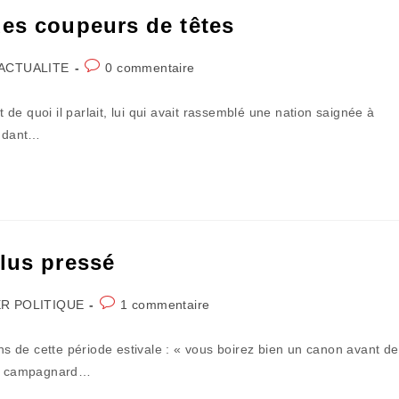
des coupeurs de têtes
t
Commentaires
ACTUALITE
0 commentaire
egory:
de
la
 quoi il parlait, lui qui avait rassemblé une nation saignée à
publication :
endant…
lus pressé
Commentaires
R POLITIQUE
1 commentaire
de
la
ons de cette période estivale : « vous boirez bien un canon avant de
publication :
age campagnard…