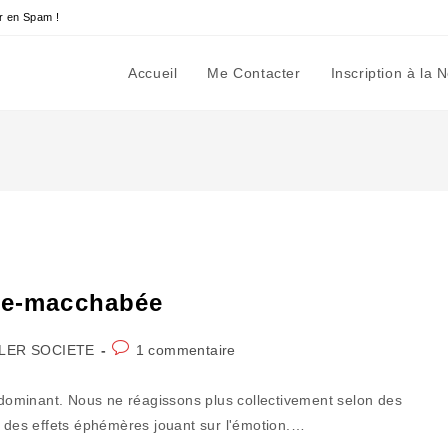
r en Spam !
Accueil
Me Contacter
Inscription à la 
tre-macchabée
Commentaires
LER SOCIETE
1 commentaire
y:
de
la
rédominant. Nous ne réagissons plus collectivement selon des
publication :
n des effets éphémères jouant sur l'émotion.…