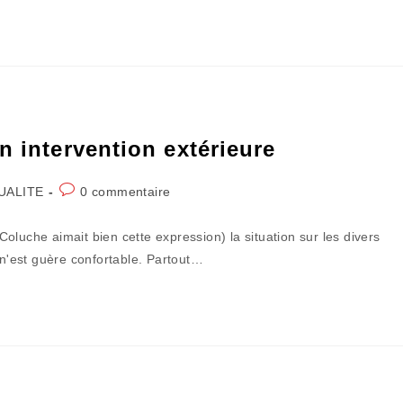
n intervention extérieure
Commentaires
UALITE
0 commentaire
:
de
la
luche aimait bien cette expression) la situation sur les divers
publication :
 n'est guère confortable. Partout…