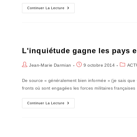
L'affreuse
Continuer La Lecture
Logique
Du
Kilomètre-
Macchabée
L'inquiétude gagne les pays e
Auteur/autrice
Publication
Post
Jean-Marie Darmian
9 octobre 2014
ACT
de
publiée :
category
la
De source « généralement bien informée » (je sais que Co
publication :
fronts où sont engagées les forces militaires françaises
L'inquiétude
Continuer La Lecture
Gagne
Les
Pays
En
Intervention
Extérieure