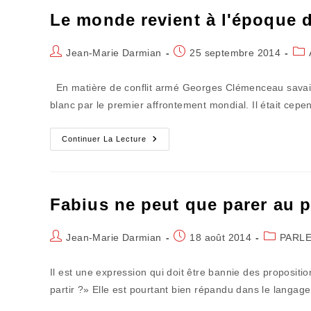
Le monde revient à l'époque 
Auteur/autrice
Publication
Pos
Jean-Marie Darmian
25 septembre 2014
de
publiée :
cat
la
En matière de conflit armé Georges Clémenceau savait de
publication :
blanc par le premier affrontement mondial. Il était cep
Le
Continuer La Lecture
Monde
Revient
À
L'époque
Des
Coupeurs
Fabius ne peut que parer au p
De
Têtes
Auteur/autrice
Publication
Post
Jean-Marie Darmian
18 août 2014
PARLE
de
publiée :
category:
la
Il est une expression qui doit être bannie des propositi
publication :
partir ?» Elle est pourtant bien répandu dans le lang