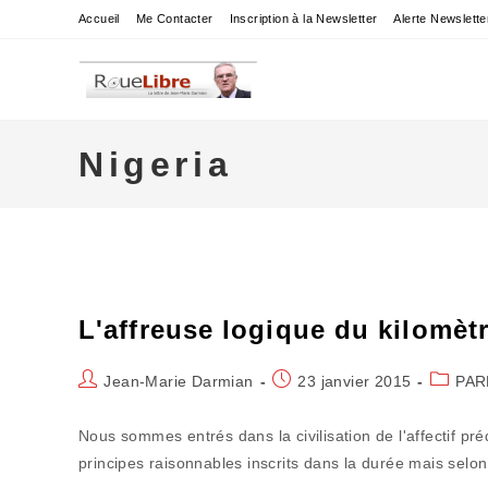
Skip
Accueil
Me Contacter
Inscription à la Newsletter
Alerte Newslette
to
content
Nigeria
L'affreuse logique du kilomè
Auteur/autrice
Publication
Post
Jean-Marie Darmian
23 janvier 2015
PAR
de
publiée :
categor
la
Nous sommes entrés dans la civilisation de l'affectif p
publication :
principes raisonnables inscrits dans la durée mais selo