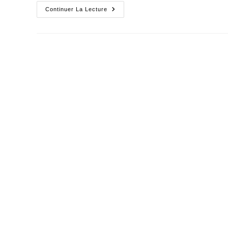
Fabius
Continuer La Lecture
Ne
Peut
Que
Parer
Au
Plus
Pressé